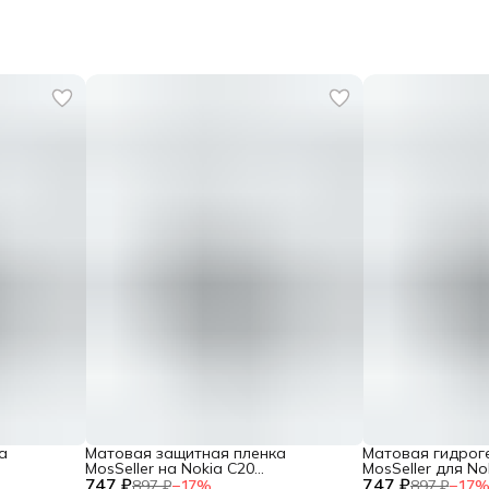
а
Матовая защитная пленка
Матовая гидрог
MosSeller на Nokia C20
MosSeller для No
747 ₽
гидрогелевая
747 ₽
897 ₽
−
17
%
897 ₽
−
17