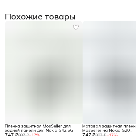
Похожие товары
Пленка защитная MosSeller для
Матовая защитная пленк
задней панели для Nokia G42 5G
MosSeller на Nokia G20
747 ₽
747 ₽
гидрогелевая
897 ₽
−
17
%
897 ₽
−
17
%