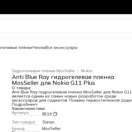
огелевые плёнки
Чехлы
Все аксессуары
Гидрогелевые плёнки MosSeller
›
Nokia
Главная
›
Гидрогелевые плёнки
›
Anti Blue Ray гидрогелевая пленка
MosSeller для Nokia G11 Plus
О товаре
Anti Blue Ray гидрогелевая пленка MosSeller для Nokia G11
является одним из самых новых разработок среди
аксессуаров для гаджетов. Помимо первостепенной зада
защиты экрана от сколов и царапин, гидрогелевая пленка
Подробнее
Blue Ray блокирует высокоэнергетический коротковолно
Характеристики
синий свет, который вреден для глаз. Для создания этого
Артикул
8519
изделия используется качественный полимерный материа
высокой прочностью. За счет этого она защищает телефо
Тип товара
Запас
появления царапин и потертостей. Среди главных
Бренд
MosSeller
преимуществ этого материала: - устойчивость к механиче