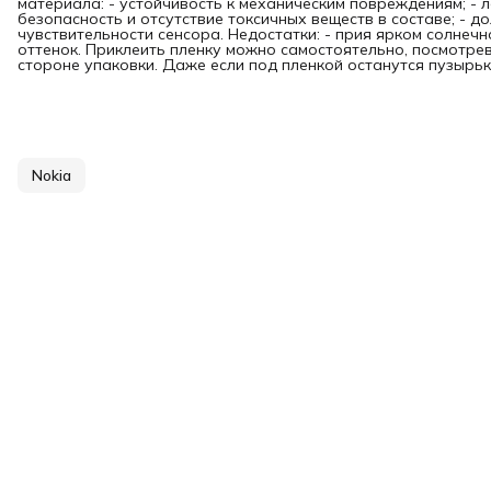
материала: - устойчивость к механическим повреждениям; - л
безопасность и отсутствие токсичных веществ в составе; - д
чувствительности сенсора. Недостатки: - прия ярком солнечн
оттенок. Приклеить пленку можно самостоятельно, посмотре
стороне упаковки. Даже если под пленкой останутся пузырьки
Nokia