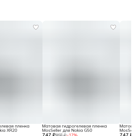
елевая пленка
Матовая гидрогелевая пленка
Матова
kia XR20
MosSeller для Nokia G50
MosSell
747 ₽
747 ₽
%
897 ₽
−
17
%
8