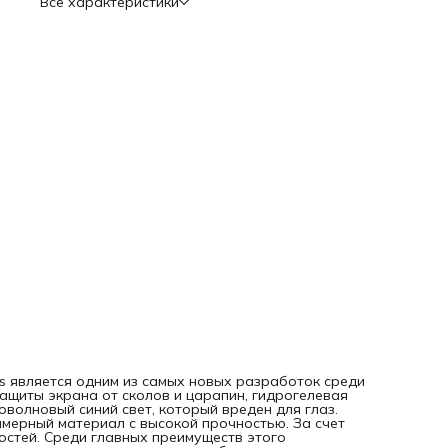
Все характеристики
повреждениям; - легкое приклеивание к экрану и быстрое
снятие; - безопасность и отсутствие токсичных веществ в
составе; - долгий срок использования; - сохранение
чувствительности сенсора. Недостатки: - прия ярком
солнечном свете (именно солнечный) имеет имеет синий
оттенок. Приклеить пленку можно самостоятельно, посмо
видео инструкцию по QR-коду на оборотной стороне
упаковки. Даже если под пленкой останутся пузырьки
воздуха, они исчезнут через 1-2 суток. Таки
lus является одним из самых новых разработок среди
ащиты экрана от сколов и царапин, гидрогелевая
оволновый синий свет, который вреден для глаз.
имерный материал с высокой прочностью. За счет
остей. Среди главных преимуществ этого