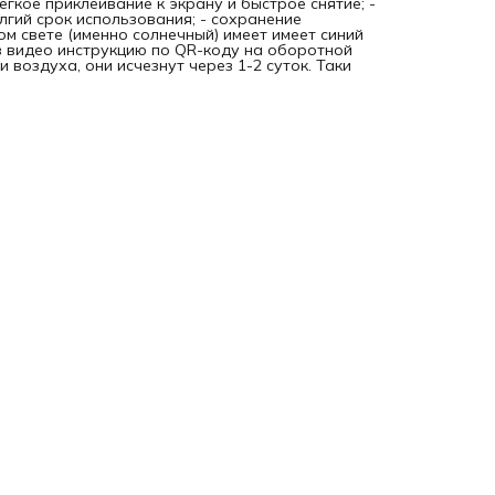
егкое приклеивание к экрану и быстрое снятие; -
олгий срок использования; - сохранение
ом свете (именно солнечный) имеет имеет синий
в видео инструкцию по QR-коду на оборотной
 воздуха, они исчезнут через 1-2 суток. Таки