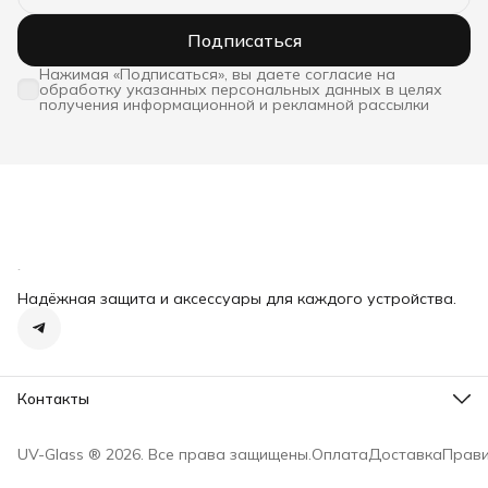
Подписаться
Нажимая «Подписаться», вы даете согласие на
обработку указанных персональных данных в целях
получения информационной и рекламной рассылки
Надёжная защита и аксессуары для каждого устройства.
Контакты
Адрес
Москва, пл. Журавлева, д. 10, стр. 4
UV-Glass ® 2026. Все права защищены.
Оплата
Доставка
Прави
Телефон
8 (910) 000-56-41
Режим работы