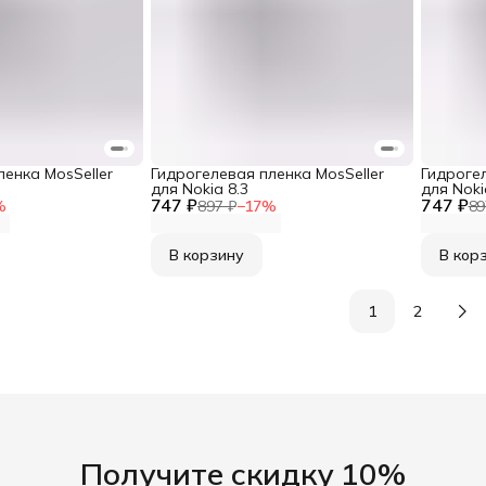
ленка MosSeller
Гидрогелевая пленка MosSeller
Гидрогел
для Nokia 8.3
для Noki
747 ₽
747 ₽
%
897 ₽
−
17
%
89
В корзину
В кор
1
2
Получите скидку 10%