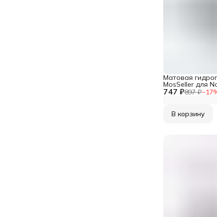
Матовая гидрог
MosSeller для N
747 ₽
897 ₽
−
17
В корзину