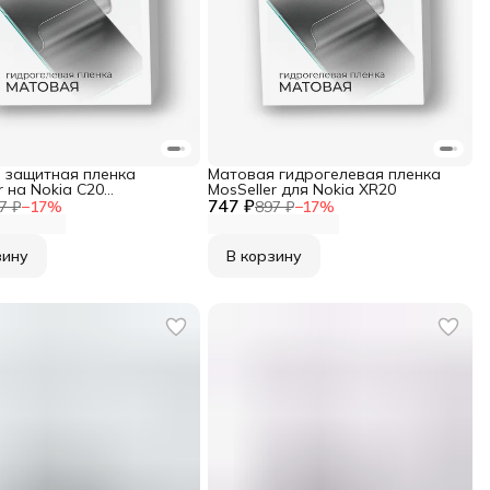
 защитная пленка
Матовая гидрогелевая пленка
r на Nokia C20
MosSeller для Nokia XR20
левая
747 ₽
7 ₽
−
17
%
897 ₽
−
17
%
зину
В корзину