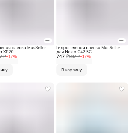
евая пленка MosSeller
Гидрогелевая пленка MosSeller
a XR20
для Nokia G42 5G
747 ₽
7 ₽
−
17
%
897 ₽
−
17
%
зину
В корзину