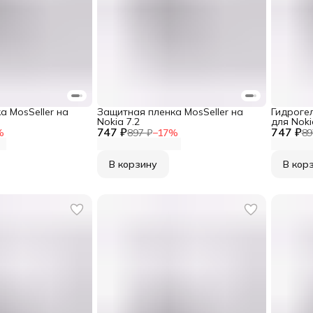
а MosSeller на
Защитная пленка MosSeller на
Гидрогел
Nokia 7.2
для Noki
747 ₽
747 ₽
%
897 ₽
−
17
%
89
В корзину
В кор