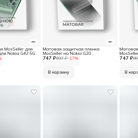
я MosSeller для
Матовая защитная пленка
Матовая
для Nokia G42 5G
MosSeller на Nokia G20
MosSelle
747 ₽
гидрогелевая
747 ₽
гидроге
%
897 ₽
−
17
%
89
В корзину
В кор