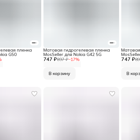
елевая пленка
Матовая гидрогелевая пленка
Матовая
okia G50
MosSeller для Nokia G42 5G
MosSelle
747 ₽
747 ₽
%
897 ₽
−
17
%
89
В корзину
В кор