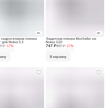
 гидрогелевая пленка
Защитная пленка MosSeller на
r для Nokia 5.3
Nokia G20
747 ₽
7 ₽
−
17
%
897 ₽
−
17
%
зину
В корзину