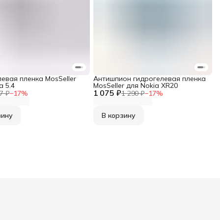
евая пленка MosSeller
Антишпион гидрогелевая пленка
a 5.4
MosSeller для Nokia XR20
1 075 ₽
7 ₽
−
17
%
1 290 ₽
−
17
%
зину
В корзину