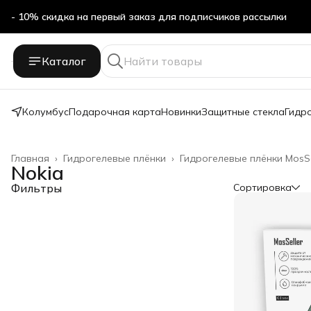
- 10% скидка на первый заказ для подписчиков рассылки
Каталог
Колумбус
Подарочная карта
Новинки
Защитные стекла
Гидр
Главная
›
Гидрогелевые плёнки
›
Гидрогелевые плёнки MosSe
Nokia
Фильтры
Сортировка