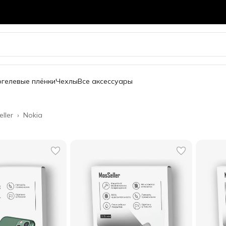
огелевые плёнки
Чехлы
Все аксессуары
ller
›
Nokia