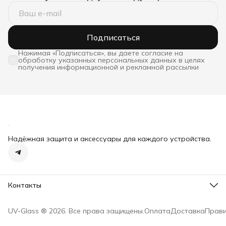
Подписаться
Нажимая «Подписаться», вы даете согласие на
обработку указанных персональных данных в целях
получения информационной и рекламной рассылки
Надёжная защита и аксессуары для каждого устройства.
Контакты
Адрес
Москва, пл. Журавлева, д. 10, стр. 4
UV-Glass ® 2026. Все права защищены.
Оплата
Доставка
Прави
Телефон
8 (910) 000-56-41
Режим работы