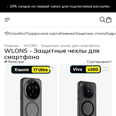
- 10% скидка на первый заказ для подписчиков рассылки
Колумбус
Подарочная карта
Новинки
Защитные стекла
Гидр
Главная
›
WLONS - Защитные чехлы для смартфона
WLONS - Защитные чехлы для
смартфона
Фильтры
Сортировка