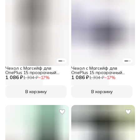
Чехол с Магсейф для
Чехол с Магсейф для
OnePlus 15 прозрачный
OnePlus 15 прозрачный
1 086 ₽
матовый с черным бортом
1 086 ₽
WLONS
1 304 ₽
−
17
%
1 304 ₽
−
17
%
WLONS
В корзину
В корзину