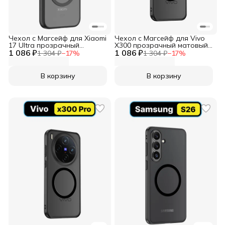
Чехол с Магсейф для Xiaomi
Чехол с Магсейф для Vivo
17 Ultra прозрачный
X300 прозрачный матовый
1 086 ₽
матовый с черным бортом
1 086 ₽
с черным бортом WLONS
1 304 ₽
−
17
%
1 304 ₽
−
17
%
WLONS
В корзину
В корзину