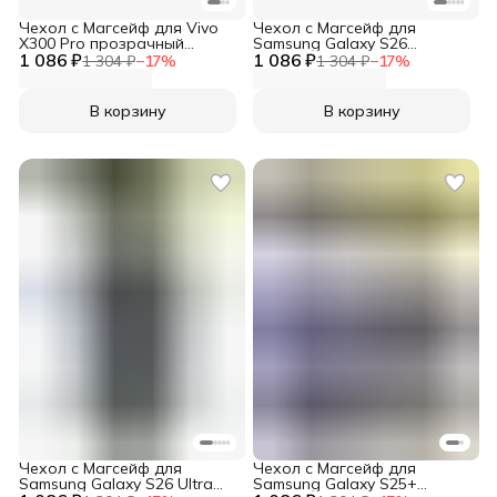
Чехол с Магсейф для Vivo
Чехол с Магсейф для
X300 Pro прозрачный
Samsung Galaxy S26
1 086 ₽
матовый с черным бортом
1 086 ₽
прозрачный матовый с
1 304 ₽
−
17
%
1 304 ₽
−
17
%
WLONS
черным бортом WLONS
В корзину
В корзину
Чехол с Магсейф для
Чехол с Магсейф для
Samsung Galaxy S26 Ultra
Samsung Galaxy S25+