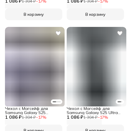
1 086 ₽
прозрачный матовый с
1 086 ₽
прозрачный матовый с
1 304 ₽
−
17
%
1 304 ₽
−
17
%
черным бортом WLONS
черным бортом WLONS
В корзину
В корзину
Чехол с Магсейф для
Чехол с Магсейф для
Samsung Galaxy S25
Samsung Galaxy S25 Ultra
1 086 ₽
прозрачный матовый с
1 086 ₽
прозрачный матовый с
1 304 ₽
−
17
%
1 304 ₽
−
17
%
черным бортом WLONS
черным бортом WLONS
В корзину
В корзину