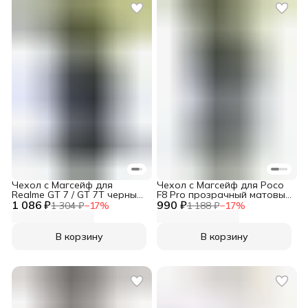
Чехол с Магсейф для
Чехол с Магсейф для Poco
Realme GT 7 / GT 7T черный
F8 Pro прозрачный матовый
1 086 ₽
матовый с черным бортом
990 ₽
с черным бортом WLONS
1 304 ₽
−
17
%
1 188 ₽
−
17
%
WLONS
В корзину
В корзину