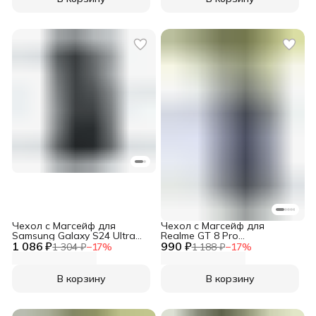
Чехол с Магсейф для
Чехол с Магсейф для
Samsung Galaxy S24 Ultra
Realme GT 8 Pro
1 086 ₽
прозрачный матовый с
990 ₽
прозрачный матовый с
1 304 ₽
−
17
%
1 188 ₽
−
17
%
черным бортом WLONS
черным бортом WLONS
В корзину
В корзину