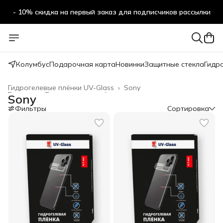
- 10% скидка на первый заказ для подписчиков рассылки
Колумбус
Подарочная карта
Новинки
Защитные стекла
Гидр
Гидрогелевые плёнки UV-Glass
›
Sony
Главная
›
Гидрогелевые плёнки
›
Sony
Фильтры
Сортировка