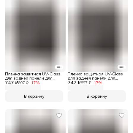
Пленка защитная UV-Glass
Пленка защитная UV-Glass
для задней панели для
для задней панели для
747 ₽
Sony Xperia 10 III Lite
747 ₽
Sony Xperia 1 VII
897 ₽
−
17
%
897 ₽
−
17
%
В корзину
В корзину