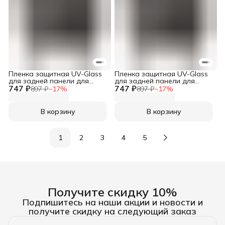
Пленка защитная UV-Glass
Пленка защитная UV-Glass
для задней панели для
для задней панели для
747 ₽
Sony Xperia 1 IV
747 ₽
Sony Xperia 1 II
897 ₽
−
17
%
897 ₽
−
17
%
В корзину
В корзину
1
2
3
4
5
Получите скидку 10%
Подпишитесь на наши акции и новости и
получите скидку на следующий заказ