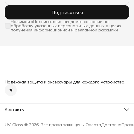
Подписаться
Нажимая «Подписаться», вы даете согласие на
обработку указанных персональных данных в целях
получения информационной и рекламной рассылки
Надёжная защита и аксессуары для каждого устройства.
Контакты
Адрес
Москва, пл. Журавлева, д. 10, стр. 4
UV-Glass ® 2026. Все права защищены.
Оплата
Доставка
Прави
Телефон
8 (910) 000-56-41
Режим работы