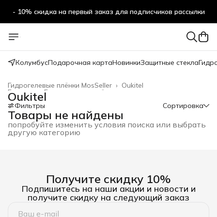
- 10% скидка на первый заказ для подписчиков рассылки
Колумбус
Подарочная карта
Новинки
Защитные стекла
Гидр
Гидрогелевые плёнки MosSeller
›
Oukitel
Главная
›
Гидрогелевые плёнки
›
Oukitel
Фильтры
Сортировка
Товары не найдены
попробуйте изменить условия поиска или выбрать
другую категорию
Получите скидку 10%
Подпишитесь на наши акции и новости и
получите скидку на следующий заказ