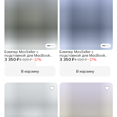
Бампер MosSeller c
Бампер MosSeller c
подставкой для MacBook
подставкой для MacBook
3 350 ₽
Air 13.6 (M2, M3, M4, M5),
3 350 ₽
Air 13.6 (M2, M3, M4, M5),
4 020 ₽
−
17
%
4 020 ₽
−
17
%
Черный
Синий
В корзину
В корзину