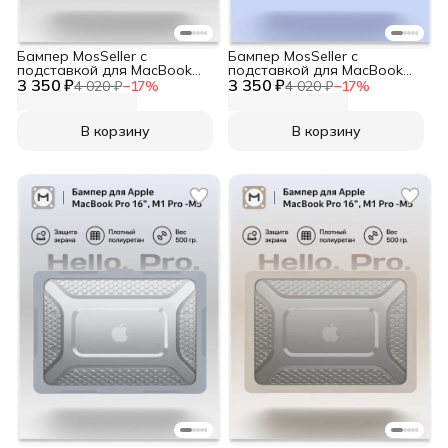
Бампер MosSeller c
Бампер MosSeller c
подставкой для MacBook
подставкой для MacBook
3 350 ₽
Pro 16 (M1 Pro/Max, M3, M4,
3 350 ₽
Pro 16 (M1 Pro/Max, M3, M4,
4 020 ₽
−
17
%
4 020 ₽
−
17
%
M5), Черный
M5), Синий
В корзину
В корзину