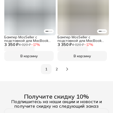
Бампер MosSeller c
Бампер MosSeller c
подставкой для MacBook
подставкой для MacBook
3 350 ₽
Air 13.6 (M2, M3, M4, M5),
3 350 ₽
Air 13.6 (M2, M3, M4, M5),
4 020 ₽
−
17
%
4 020 ₽
−
17
%
Серый
Бежевый
В корзину
В корзину
1
2
Получите скидку 10%
Подпишитесь на наши акции и новости и
получите скидку на следующий заказ