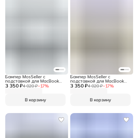
Бампер MosSeller c
Бампер MosSeller c
подставкой для MacBook
подставкой для MacBook
3 350 ₽
Air 15.3 (M2, M3, M4, M5),
3 350 ₽
Air 15.3 (M2, M3, M4, M5),
4 020 ₽
−
17
%
4 020 ₽
−
17
%
Серый
Бежевый
В корзину
В корзину