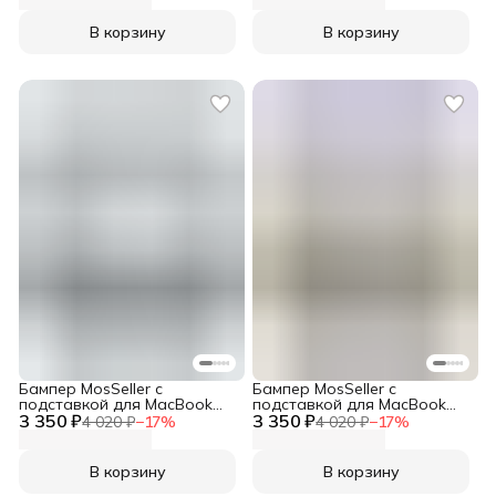
В корзину
В корзину
Бампер MosSeller c
Бампер MosSeller c
подставкой для MacBook
подставкой для MacBook
3 350 ₽
Pro 14 (M1 Pro/Max, M3, M4,
3 350 ₽
Pro 14 (M1 Pro/Max, M3, M4,
4 020 ₽
−
17
%
4 020 ₽
−
17
%
M5, M5 Pro/Max), Серый
M5, M5 Pro/Max), Бежевый
В корзину
В корзину