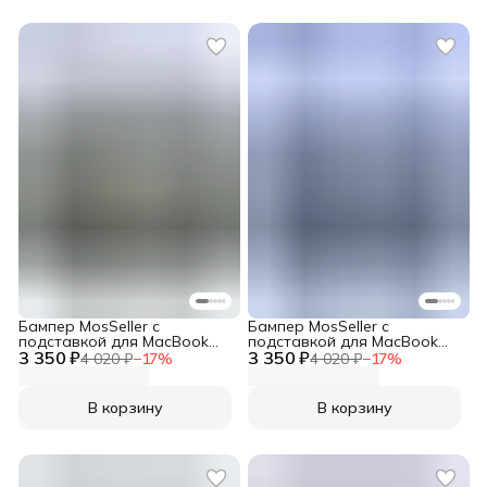
Бампер MosSeller c
Бампер MosSeller c
подставкой для MacBook
подставкой для MacBook
3 350 ₽
Air 15.3 (M2, M3, M4, M5),
3 350 ₽
Air 15.3 (M2, M3, M4, M5),
4 020 ₽
−
17
%
4 020 ₽
−
17
%
Черный
Синий
В корзину
В корзину