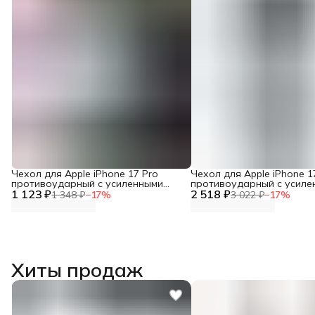
Чехол для Apple iPhone 17 Pro
Чехол для Apple iPhone 1
противоударный с усиленными
противоударный с усиле
1 123 ₽
углами XUNDD
2 518 ₽
углами RINGKE
1 348 ₽
−
17
%
3 022 ₽
−
17
%
Хиты продаж