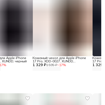
ля Apple iPhone
Кожаный чехол для Apple iPhone
Кожаный
7, XUNDD, черный
17 Pro, XDD-0027, XUNDD,
17 Pro,
1 329 ₽
коричневый
1 329 
черный
17
%
1 595 ₽
−
17
%