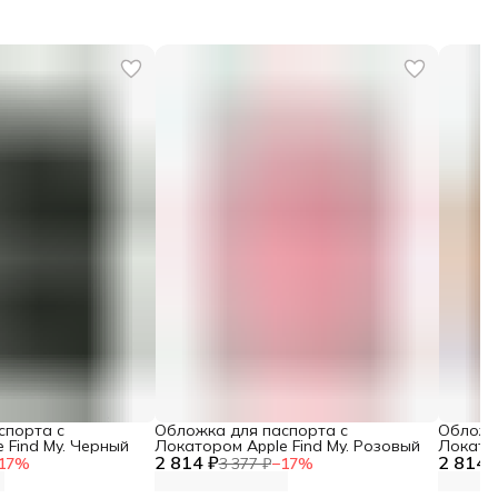
спорта с
Обложка для паспорта с
Обложк
 Find My. Черный
Локатором Apple Find My. Розовый
Локатор
2 814 ₽
2 814 
Коричн
17
%
3 377 ₽
−
17
%