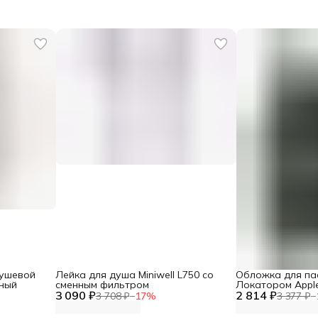
душевой
Лейка для душа Miniwell L750 со
Обложка для па
ьный
сменным фильтром
Локатором Apple
3 090 ₽
2 814 ₽
3 708 ₽
−
17
%
3 377 ₽
−