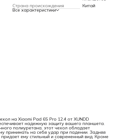
Кроме того, чехол оснащен бортиком для защиты камеры,
Страна происхождения
Китай
гарантирует дополнительную безопасность при
Все характеристики
использовании планшета. В целом, чехол на Xiaomi Pad 6S
12.4 от XUNDD - это надежный и стильный аксессуар, кот
обеспечит вашему планшету надежную защиту и комфорт
использовании.
ехол на Xiaomi Pad 6S Pro 12.4 от XUNDD
еспечивает надежную защиту вашего планшета.
чного полиуретана, этот чехол обладает
му принимать на себя удар при падении. Задняя
 придает ему стильный и современный вид. Кроме