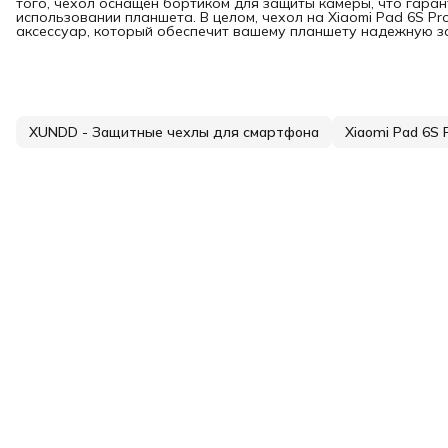
того, чехол оснащен бортиком для защиты камеры, что гара
использовании планшета. В целом, чехол на Xiaomi Pad 6S Pr
аксессуар, который обеспечит вашему планшету надежную з
XUNDD - Защитные чехлы для смартфона
Xiaomi Pad 6S P