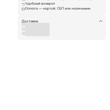
 что
Удобный возврат
 Pro
Оплата — картой, СБП или наличными
орый
 в
Доставка