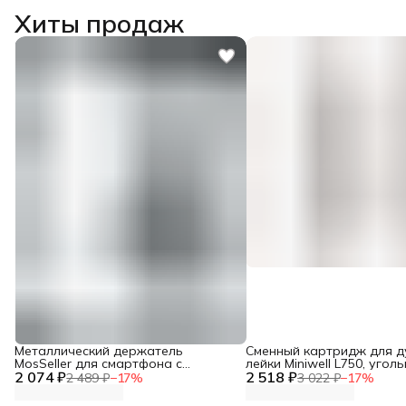
Хиты продаж
Металлический держатель
Сменный картридж для 
MosSeller для смартфона с
лейки Miniwell L750, угол
2 074 ₽
поддержкой MagSafe, темно-серый
2 518 ₽
2 489 ₽
−
17
%
3 022 ₽
−
17
%