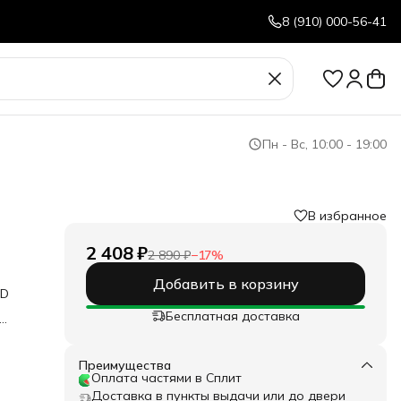
8 (910) 000-56-41
Пн - Вс, 10:00 - 19:00
В избранное
2 408 ₽
2 890 ₽
−
17
%
Добавить в корзину
DD
Бесплатная доставка
ана,
Преимущества
и
Оплата частями в Сплит
 вид.
Доставка в пункты выдачи или до двери