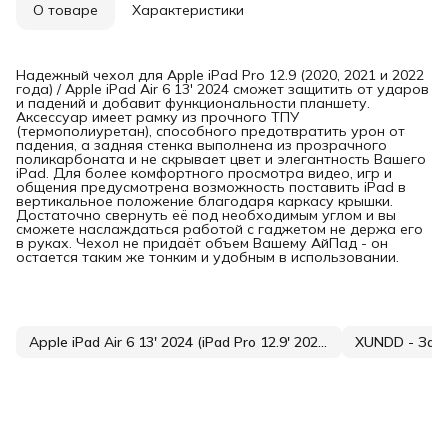
О товаре
Характеристики
Надежный чехол для Apple iPad Pro 12.9 (2020, 2021 и 2022
года) / Apple iPad Air 6 13' 2024 сможет защитить от ударов
и падений и добавит функциональности планшету.
Аксессуар имеет рамку из прочного ТПУ
(термополиуретан), способного предотвратить урон от
падения, а задняя стенка выполнена из прозрачного
поликарбоната и не скрывает цвет и элегантность Вашего
iPad. Для более комфортного просмотра видео, игр и
общения предусмотрена возможность поставить iPad в
вертикальное положение благодаря каркасу крышки.
Достаточно свернуть её под необходимым углом и вы
сможете наслаждаться работой с гаджетом не держа его
в руках. Чехол не придаёт объем Вашему АйПад - он
остается таким же тонким и удобным в использовании.
Apple iPad Air 6 13' 2024 (iPad Pro 12.9' 2020-2022) / Apple iPad Air 6 13' 2024 / Apple iPad Pro 12
XUNDD - Защ