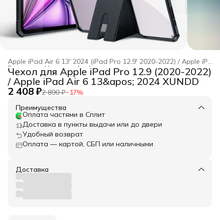
Apple iPad Air 6 13' 2024 (iPad Pro 12.9' 2020-2022) / Apple iPad Air 6 13' 2024 / Apple iPad Pro 12
Главная
›
Чехлы
›
Apple
›
Чехол для Apple iPad Pro 12.9 (2020-2022)
/ Apple iPad Air 6 13&apos; 2024 XUNDD
2 408 ₽
2 890 ₽
−
17
%
Преимущества
Оплата частями в Сплит
Доставка в пункты выдачи или до двери
Удобный возврат
Оплата — картой, СБП или наличными
Доставка