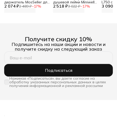
держатель MosSeller для
душевой лейки Miniwell
L750 со
2 074 ₽
смартфона с
2 518 ₽
L750, угольный
3 090 ₽
фильтр
2 489 ₽
−
17
%
3 022 ₽
−
17
%
поддержкой MagSafe,
темно-серый
Получите скидку 10%
Подпишитесь на наши акции и новости и
получите скидку на следующий заказ
Подписаться
Нажимая «Подписаться», вы даете согласие на
обработку указанных персональных данных в целях
получения информационной и рекламной рассылки