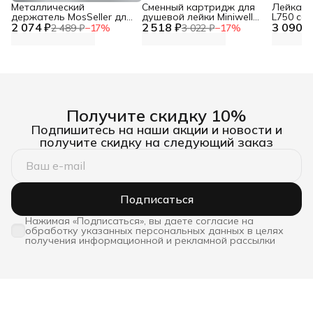
Металлический
Сменный картридж для
Лейка дл
держатель MosSeller для
душевой лейки Miniwell
L750 со
2 074 ₽
смартфона с
2 518 ₽
L750, угольный
3 090 ₽
фильтр
2 489 ₽
−
17
%
3 022 ₽
−
17
%
поддержкой MagSafe,
темно-серый
Получите скидку 10%
Подпишитесь на наши акции и новости и
получите скидку на следующий заказ
Подписаться
Нажимая «Подписаться», вы даете согласие на
обработку указанных персональных данных в целях
получения информационной и рекламной рассылки