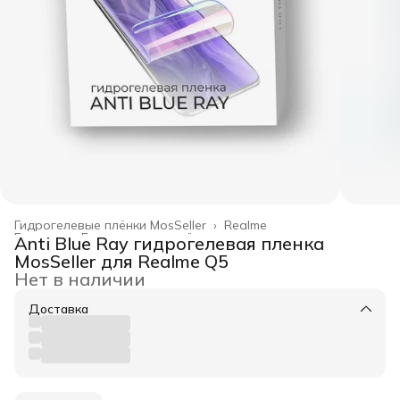
Гидрогелевые плёнки MosSeller
›
Realme
Главная
›
Гидрогелевые плёнки
›
Anti Blue Ray гидрогелевая пленка
MosSeller для Realme Q5
Нет в наличии
Доставка