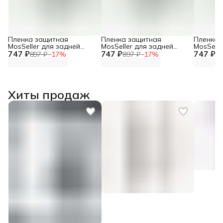
Пленка защитная
Пленка защитная
Пленка 
MosSeller для задней
MosSeller для задней
MosSelle
747 ₽
панели для Realme Neo 7
747 ₽
панели для Realme GT 7T
747 ₽
панели 
897 ₽
−
17
%
897 ₽
−
17
%
89
Хиты продаж