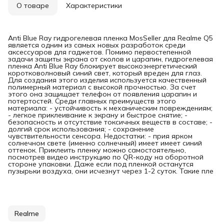
О товаре
Характеристики
Anti Blue Ray гидрогелевая пленка MosSeller для Realme Q5
является одним из самых новых разработок среди
аксессуаров для гаджетов. Помимо первостепенной
задачи защиты экрана от сколов и царапин, гидрогелевая
пленка Anti Blue Ray блокирует высокоэнергетический
коротковолновый синий свет, который вреден для глаз.
Для создания этого изделия используется качественный
полимерный материал с высокой прочностью. За счет
этого она защищает телефон от появления царапин и
потертостей. Среди главных преимуществ этого
материала: - устойчивость к механическим повреждениям;
- легкое приклеивание к экрану и быстрое снятие; -
безопасность и отсутствие токсичных веществ в составе; -
долгий срок использования; - сохранение
чувствительности сенсора. Недостатки: - прия ярком
солнечном свете (именно солнечный) имеет имеет синий
оттенок. Приклеить пленку можно самостоятельно,
посмотрев видео инструкцию по QR-коду на оборотной
стороне упаковки. Даже если под пленкой останутся
пузырьки воздуха, они исчезнут через 1-2 суток. Такие пле
Realme