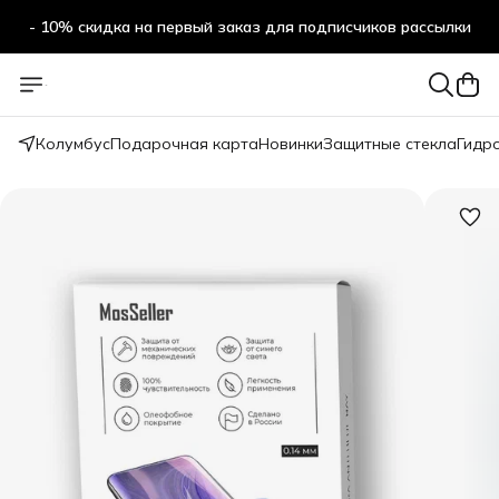
- 10% скидка на первый заказ для подписчиков рассылки
Колумбус
Подарочная карта
Новинки
Защитные стекла
Гидр