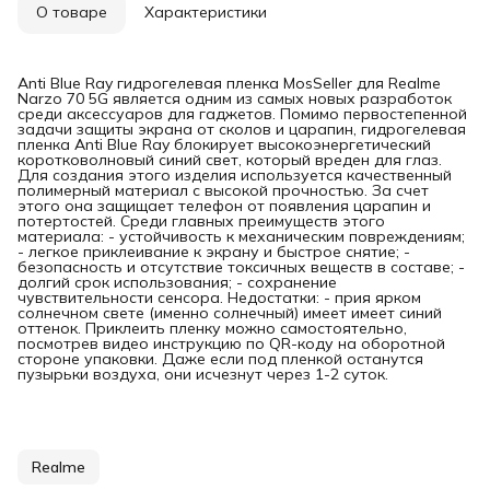
О товаре
Характеристики
Anti Blue Ray гидрогелевая пленка MosSeller для Realme
Narzo 70 5G является одним из самых новых разработок
среди аксессуаров для гаджетов. Помимо первостепенной
задачи защиты экрана от сколов и царапин, гидрогелевая
пленка Anti Blue Ray блокирует высокоэнергетический
коротковолновый синий свет, который вреден для глаз.
Для создания этого изделия используется качественный
полимерный материал с высокой прочностью. За счет
этого она защищает телефон от появления царапин и
потертостей. Среди главных преимуществ этого
материала: - устойчивость к механическим повреждениям;
- легкое приклеивание к экрану и быстрое снятие; -
безопасность и отсутствие токсичных веществ в составе; -
долгий срок использования; - сохранение
чувствительности сенсора. Недостатки: - прия ярком
солнечном свете (именно солнечный) имеет имеет синий
оттенок. Приклеить пленку можно самостоятельно,
посмотрев видео инструкцию по QR-коду на оборотной
стороне упаковки. Даже если под пленкой останутся
пузырьки воздуха, они исчезнут через 1-2 суток.
Realme