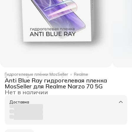
Гидрогелевые плёнки MosSeller
›
Realme
Главная
›
Гидрогелевые плёнки
›
Anti Blue Ray гидрогелевая пленка
MosSeller для Realme Narzo 70 5G
Нет в наличии
Доставка