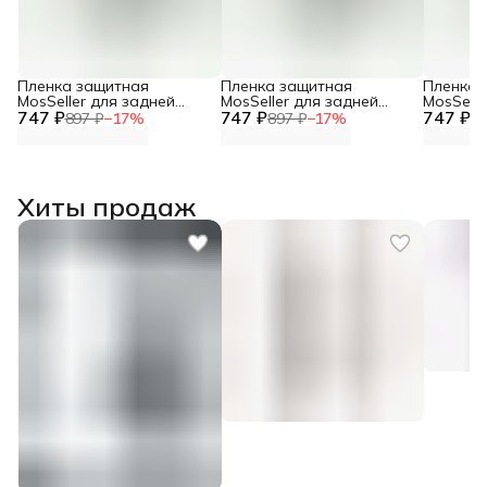
Пленка защитная
Пленка защитная
Пленка 
MosSeller для задней
MosSeller для задней
MosSelle
747 ₽
панели для Realme Neo 7
747 ₽
панели для Realme GT 7T
747 ₽
панели 
897 ₽
−
17
%
897 ₽
−
17
%
89
Хиты продаж