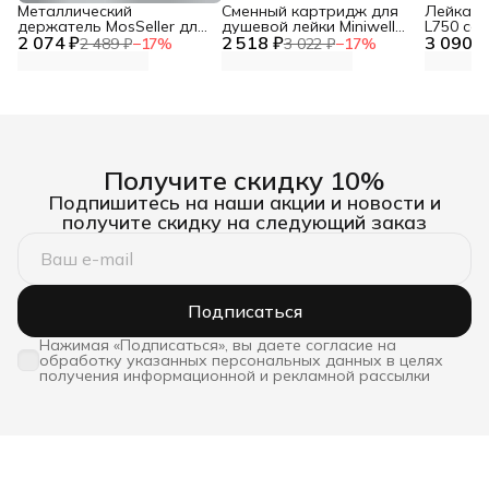
Металлический
Сменный картридж для
Лейка дл
держатель MosSeller для
душевой лейки Miniwell
L750 со
2 074 ₽
смартфона с
2 518 ₽
L750, угольный
3 090 ₽
фильтр
2 489 ₽
−
17
%
3 022 ₽
−
17
%
поддержкой MagSafe,
темно-серый
Получите скидку 10%
Подпишитесь на наши акции и новости и
получите скидку на следующий заказ
Подписаться
Нажимая «Подписаться», вы даете согласие на
обработку указанных персональных данных в целях
получения информационной и рекламной рассылки