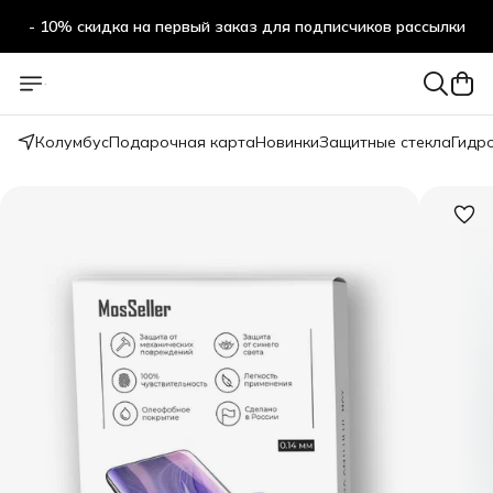
- 10% скидка на первый заказ для подписчиков рассылки
Колумбус
Подарочная карта
Новинки
Защитные стекла
Гидр