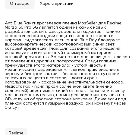
О товаре
Характеристики
Anti Blue Ray гидрогелевая пленка MosSeller для Realme
Narzo 60 Pro 5G является одним из самых новых
разработок среди аксессуаров для гаджетов. Помимо
первостепенной задачи защиты экрана от сколов и
царапин, гидрогелевая пленка Anti Blue Ray блокирует
высокоэнергетический коротковолновый синий свет,
который вреден для глаз. Для создания этого изделия
используется качественный полимерный материал с
высокой прочностью. За счет этого она защищает телефон
от появления царапин и потертостей. Среди главных
преимуществ этого материала: - устойчивость к
механическим повреждениям; - легкое приклеивание к
экрану и быстрое снятие; - безопасность и отсутствие
токсичных веществ в составе; - долгий срок
использования; - сохранение чувствительности сенсора.
Недостатки: - прия ярком солнечном свете (именно
солнечный) имеет имеет синий оттенок. Приклеить пленку
можно самостоятельно, посмотрев видео инструкцию по
QR-коду на оборотной стороне упаковки. Даже если под
пленкой останутся пузырьки воздуха, они исчезнут через
1-2 сут
Realme