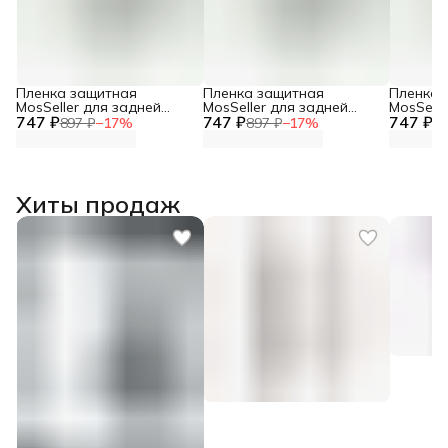
Пленка защитная
Пленка защитная
Пленка 
MosSeller для задней
MosSeller для задней
MosSelle
747 ₽
панели для Realme Neo 7
747 ₽
панели для Realme GT 7T
747 ₽
панели 
897 ₽
−
17
%
897 ₽
−
17
%
89
Хиты продаж