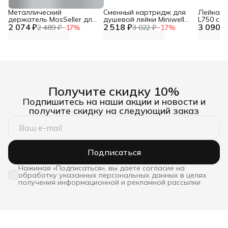
Металлический
Сменный картридж для
Лейка дл
держатель MosSeller для
душевой лейки Miniwell
L750 со
2 074 ₽
смартфона с
2 518 ₽
L750, угольный
3 090 ₽
фильтр
2 489 ₽
−
17
%
3 022 ₽
−
17
%
поддержкой MagSafe,
темно-серый
Получите скидку 10%
Подпишитесь на наши акции и новости и
получите скидку на следующий заказ
Подписаться
Нажимая «Подписаться», вы даете согласие на
обработку указанных персональных данных в целях
получения информационной и рекламной рассылки