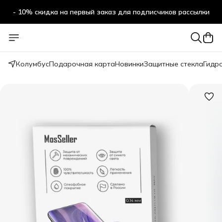
- 10% скидка на первый заказ для подписчиков рассылки
Колумбус
Подарочная карта
Новинки
Защитные стекла
Гидр