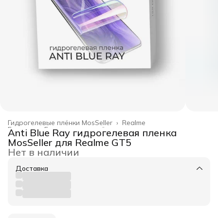
Гидрогелевые плёнки MosSeller
›
Realme
Главная
›
Гидрогелевые плёнки
›
Anti Blue Ray гидрогелевая пленка
MosSeller для Realme GT5
Нет в наличии
Доставка