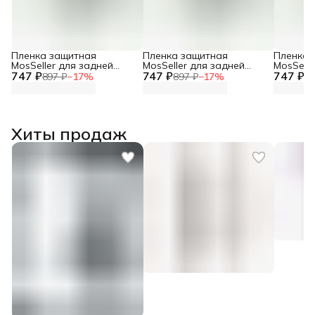
Пленка защитная
Пленка защитная
Пленка 
MosSeller для задней
MosSeller для задней
MosSelle
747 ₽
панели для Realme Neo 7
747 ₽
панели для Realme GT 7T
747 ₽
панели 
897 ₽
−
17
%
897 ₽
−
17
%
89
Хиты продаж