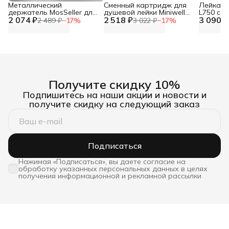
Металлический
Сменный картридж для
Лейка дл
держатель MosSeller для
душевой лейки Miniwell
L750 со
2 074 ₽
смартфона с
2 518 ₽
L750, угольный
3 090 ₽
фильтр
2 489 ₽
−
17
%
3 022 ₽
−
17
%
поддержкой MagSafe,
темно-серый
Получите скидку 10%
Подпишитесь на наши акции и новости и
получите скидку на следующий заказ
Подписаться
Нажимая «Подписаться», вы даете согласие на
обработку указанных персональных данных в целях
получения информационной и рекламной рассылки