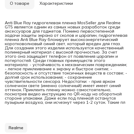
О товаре
Характеристики
Anti Blue Ray гидрогелевая пленка MosSeller для Realme
GT5 является одним из самых новых разработок среди
аксессуаров для гаджетов. Помимо первостепенной
задачи защиты экрана от сколов и царапин, гидрогелевая
пленка Anti Blue Ray блокирует высокоэнергетический
коротковолновый синий свет, который вреден для глаз.
Для создания этого изделия используется качественный
полимерный материал с высокой прочностью. За счет
этого она защищает телефон от появления царапин и
потертостей. Среди главных преимуществ этого
материала: - устойчивость к механическим повреждениям;
- легкое приклеивание к экрану и быстрое снятие; -
безопасность и отсутствие токсичных веществ в составе; -
долгий срок использования; - сохранение
чувствительности сенсора. Недостатки: - прия ярком
солнечном свете (именно солнечный) имеет имеет синий
оттенок. Приклеить пленку можно самостоятельно,
посмотрев видео инструкцию по QR-коду на оборотной
стороне упаковки. Даже если под пленкой останутся
пузырьки воздуха, они исчезнут через 1-2 суток. Такие пл
Realme