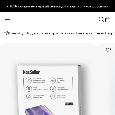
- 10% скидка на первый заказ для подписчиков рассылки
Колумбус
Подарочная карта
Новинки
Защитные стекла
Гидр