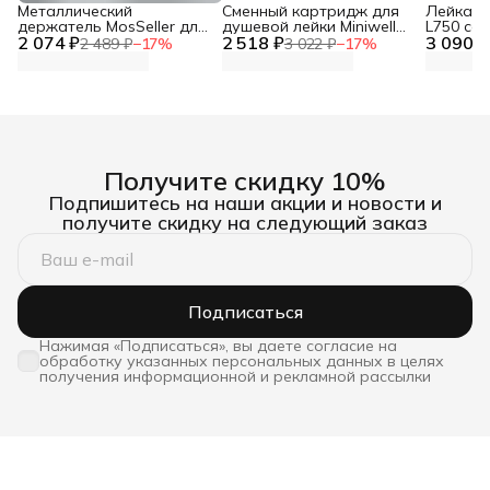
Металлический
Сменный картридж для
Лейка дл
держатель MosSeller для
душевой лейки Miniwell
L750 со
2 074 ₽
смартфона с
2 518 ₽
L750, угольный
3 090 ₽
фильтр
2 489 ₽
−
17
%
3 022 ₽
−
17
%
поддержкой MagSafe,
темно-серый
Получите скидку 10%
Подпишитесь на наши акции и новости и
получите скидку на следующий заказ
Подписаться
Нажимая «Подписаться», вы даете согласие на
обработку указанных персональных данных в целях
получения информационной и рекламной рассылки