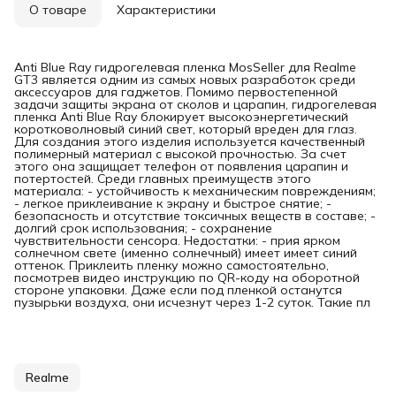
О товаре
Характеристики
Anti Blue Ray гидрогелевая пленка MosSeller для Realme
GT3 является одним из самых новых разработок среди
аксессуаров для гаджетов. Помимо первостепенной
задачи защиты экрана от сколов и царапин, гидрогелевая
пленка Anti Blue Ray блокирует высокоэнергетический
коротковолновый синий свет, который вреден для глаз.
Для создания этого изделия используется качественный
полимерный материал с высокой прочностью. За счет
этого она защищает телефон от появления царапин и
потертостей. Среди главных преимуществ этого
материала: - устойчивость к механическим повреждениям;
- легкое приклеивание к экрану и быстрое снятие; -
безопасность и отсутствие токсичных веществ в составе; -
долгий срок использования; - сохранение
чувствительности сенсора. Недостатки: - прия ярком
солнечном свете (именно солнечный) имеет имеет синий
оттенок. Приклеить пленку можно самостоятельно,
посмотрев видео инструкцию по QR-коду на оборотной
стороне упаковки. Даже если под пленкой останутся
пузырьки воздуха, они исчезнут через 1-2 суток. Такие пл
Realme