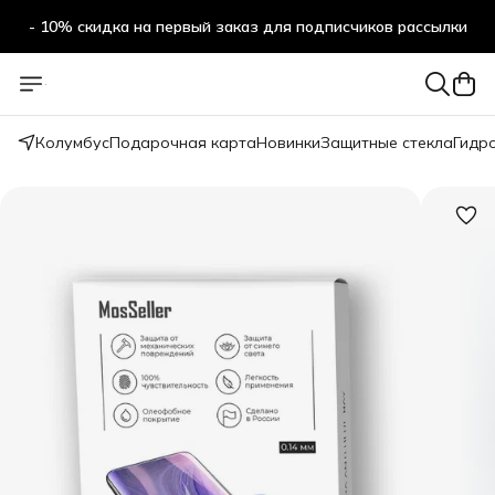
- 10% скидка на первый заказ для подписчиков рассылки
Колумбус
Подарочная карта
Новинки
Защитные стекла
Гидр