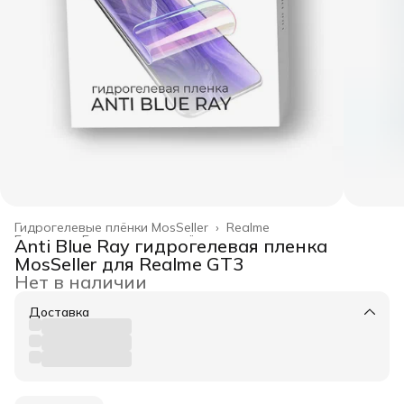
Гидрогелевые плёнки MosSeller
›
Realme
Главная
›
Гидрогелевые плёнки
›
Anti Blue Ray гидрогелевая пленка
MosSeller для Realme GT3
Нет в наличии
Доставка