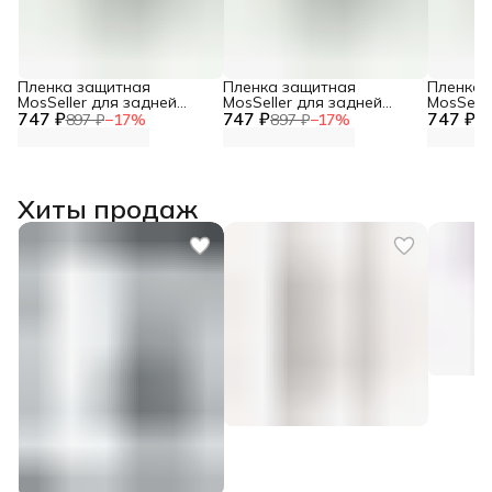
Пленка защитная
Пленка защитная
Пленка 
MosSeller для задней
MosSeller для задней
MosSelle
747 ₽
панели для Realme Neo 7
747 ₽
панели для Realme GT 7T
747 ₽
панели 
897 ₽
−
17
%
897 ₽
−
17
%
89
Хиты продаж