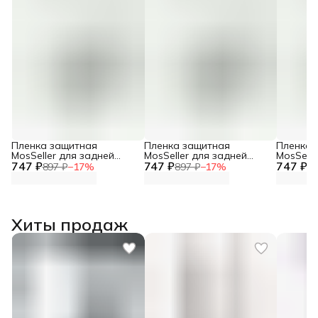
Пленка защитная
Пленка защитная
Пленка 
MosSeller для задней
MosSeller для задней
MosSelle
747 ₽
панели для Realme Neo 7
747 ₽
панели для Realme GT 7T
747 ₽
панели 
897 ₽
−
17
%
897 ₽
−
17
%
89
Хиты продаж