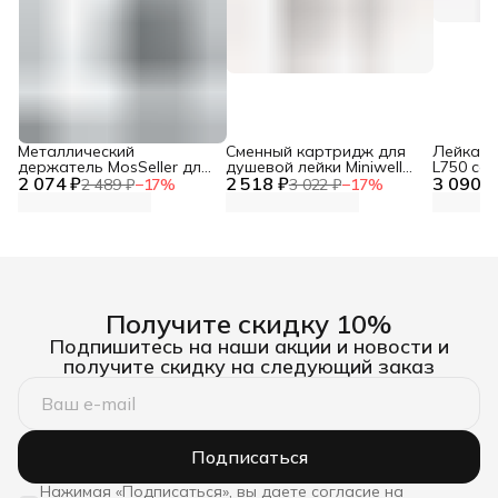
Металлический
Сменный картридж для
Лейка дл
держатель MosSeller для
душевой лейки Miniwell
L750 со
2 074 ₽
смартфона с
2 518 ₽
L750, угольный
3 090 ₽
фильтр
2 489 ₽
−
17
%
3 022 ₽
−
17
%
поддержкой MagSafe,
темно-серый
Получите скидку 10%
Подпишитесь на наши акции и новости и
получите скидку на следующий заказ
Подписаться
Нажимая «Подписаться», вы даете согласие на