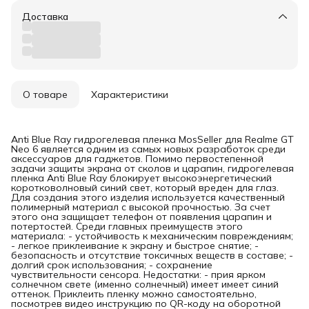
Доставка
О товаре
Характеристики
Anti Blue Ray гидрогелевая пленка MosSeller для Realme GT
Neo 6 является одним из самых новых разработок среди
аксессуаров для гаджетов. Помимо первостепенной
задачи защиты экрана от сколов и царапин, гидрогелевая
пленка Anti Blue Ray блокирует высокоэнергетический
коротковолновый синий свет, который вреден для глаз.
Для создания этого изделия используется качественный
полимерный материал с высокой прочностью. За счет
этого она защищает телефон от появления царапин и
потертостей. Среди главных преимуществ этого
материала: - устойчивость к механическим повреждениям;
- легкое приклеивание к экрану и быстрое снятие; -
безопасность и отсутствие токсичных веществ в составе; -
долгий срок использования; - сохранение
чувствительности сенсора. Недостатки: - прия ярком
солнечном свете (именно солнечный) имеет имеет синий
оттенок. Приклеить пленку можно самостоятельно,
посмотрев видео инструкцию по QR-коду на оборотной