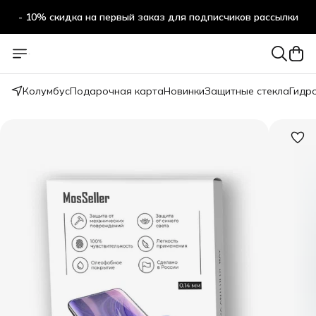
- 10% скидка на первый заказ для подписчиков рассылки
Колумбус
Подарочная карта
Новинки
Защитные стекла
Гидр