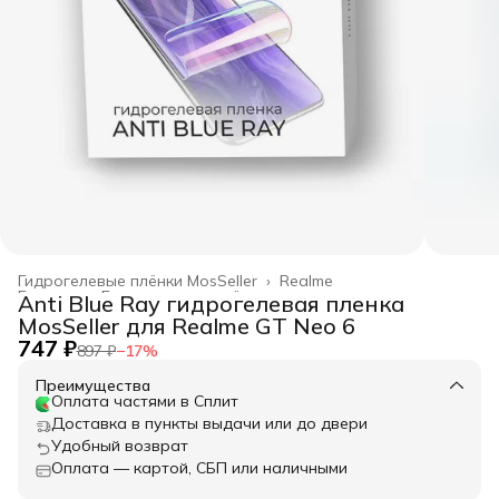
Гидрогелевые плёнки MosSeller
›
Realme
Главная
›
Гидрогелевые плёнки
›
Anti Blue Ray гидрогелевая пленка
MosSeller для Realme GT Neo 6
747 ₽
897 ₽
−
17
%
Преимущества
Оплата частями в Сплит
Доставка в пункты выдачи или до двери
Удобный возврат
Оплата — картой, СБП или наличными