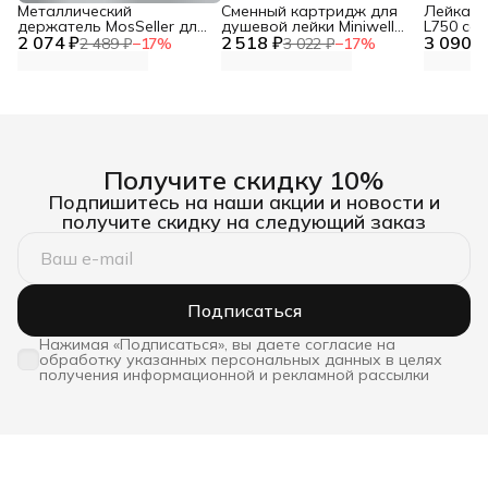
Металлический
Сменный картридж для
Лейка дл
держатель MosSeller для
душевой лейки Miniwell
L750 со
2 074 ₽
смартфона с
2 518 ₽
L750, угольный
3 090 ₽
фильтр
2 489 ₽
−
17
%
3 022 ₽
−
17
%
поддержкой MagSafe,
темно-серый
Получите скидку 10%
Подпишитесь на наши акции и новости и
получите скидку на следующий заказ
Подписаться
Нажимая «Подписаться», вы даете согласие на
обработку указанных персональных данных в целях
получения информационной и рекламной рассылки