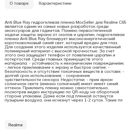
О товаре
Характеристики
Anti Blue Ray гидрогелевая пленка MosSeller для Realme C65
является одним из самых новых разработок среди
аксессуаров для гаджетов. Помимо первостепенной
задачи защиты экрана от сколов и царапин, гидрогелевая
пленка Anti Blue Ray блокирует высокоэнергетический
коротковолновый синий свет, который вреден для глаз.
Для создания этого изделия используется качественный
полимерный материал с высокой прочностью. За счет
этого она защищает телефон от появления царапин и
потертостей. Среди главных преимуществ этого
материала: - устойчивость к механическим повреждениям;
- легкое приклеивание к экрану и быстрое снятие; -
безопасность и отсутствие токсичных веществ в составе; -
долгий срок использования; - сохранение
чувствительности сенсора. Недостатки: - прия ярком
солнечном свете (именно солнечный) имеет имеет синий
оттенок. Приклеить пленку можно самостоятельно,
посмотрев видео инструкцию по QR-коду на оборотной
стороне упаковки. Даже если под пленкой останутся
пузырьки воздуха, они исчезнут через 1-2 суток. Такие пл
Realme