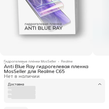
Гидрогелевые плёнки MosSeller
›
Realme
Главная
›
Гидрогелевые плёнки
›
Anti Blue Ray гидрогелевая пленка
MosSeller для Realme C65
Нет в наличии
Доставка