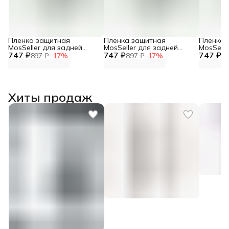
Пленка защитная
Пленка защитная
Пленка 
MosSeller для задней
MosSeller для задней
MosSelle
747 ₽
панели для Realme Neo 7
747 ₽
панели для Realme GT 7T
747 ₽
панели 
897 ₽
−
17
%
897 ₽
−
17
%
89
Хиты продаж