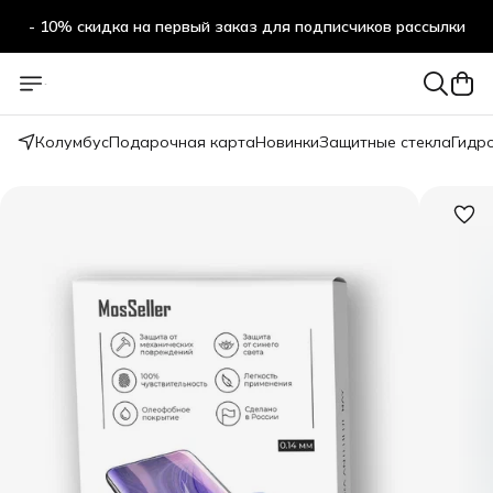
- 10% скидка на первый заказ для подписчиков рассылки
Колумбус
Подарочная карта
Новинки
Защитные стекла
Гидр