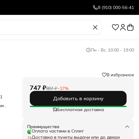
8 (910) 000-56-41
Пн - Вс, 10:00 - 19:00
В избранное
747 ₽
897 ₽
−
17
%
51
Добавить в корзину
чи
Бесплатная доставка
 Anti
вый
л с
Преимущества
н от
Оплата частями в Сплит
ским
Доставка в пункты выдачи или до двери