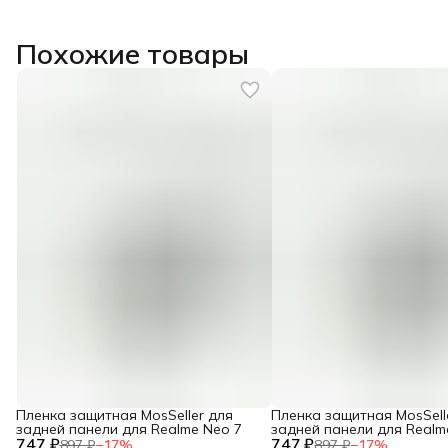
Похожие товары
Пленка защитная MosSeller для
Пленка защитная MosSell
задней панели для Realme Neo 7
задней панели для Realm
747 ₽
747 ₽
897 ₽
−
17
%
897 ₽
−
17
%