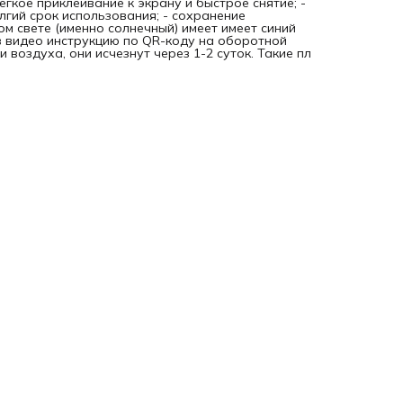
егкое приклеивание к экрану и быстрое снятие; -
олгий срок использования; - сохранение
ом свете (именно солнечный) имеет имеет синий
в видео инструкцию по QR-коду на оборотной
 воздуха, они исчезнут через 1-2 суток. Такие пл