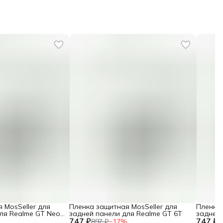
 MosSeller для
Пленка защитная MosSeller для
Пленка 
ля Realme GT Neo
задней панели для Realme GT 6T
задней 
747 ₽
747 ₽
%
897 ₽
−
17
%
8