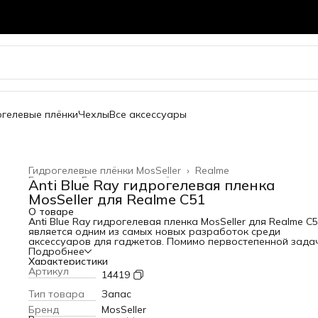
огелевые плёнки
Чехлы
Все аксессуары
Гидрогелевые плёнки MosSeller
›
Realme
Главная
›
Гидрогелевые плёнки
›
Anti Blue Ray гидрогелевая пленка
MosSeller для Realme C51
О товаре
Anti Blue Ray гидрогелевая пленка MosSeller для Realme C
является одним из самых новых разработок среди
аксессуаров для гаджетов. Помимо первостепенной зада
защиты экрана от сколов и царапин, гидрогелевая пленка
Подробнее
Blue Ray блокирует высокоэнергетический коротковолно
Характеристики
синий свет, который вреден для глаз. Для создания этого
Артикул
14419
изделия используется качественный полимерный материа
высокой прочностью. За счет этого она защищает телефо
Тип товара
Запас
появления царапин и потертостей. Среди главных
Бренд
MosSeller
преимуществ этого материала: - устойчивость к механиче