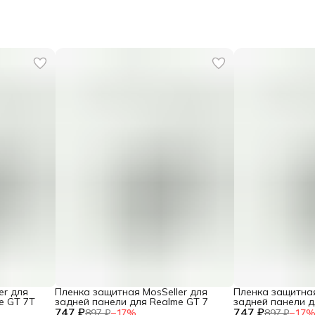
er для
Пленка защитная MosSeller для
Пленка защитная
e GT 7T
задней панели для Realme GT 7
задней панели д
747 ₽
747 ₽
5
897 ₽
−
17
%
897 ₽
−
17