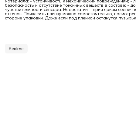
материала: - устойчивость к механическим повреждениям; - л
безопасность и отсутствие токсичных веществ в составе; - д
чувствительности сенсора. Недостатки: - прия ярком солнечн
оттенок. Приклеить пленку можно самостоятельно, посмотре
стороне упаковки. Даже если под пленкой останутся пузырьки
Realme