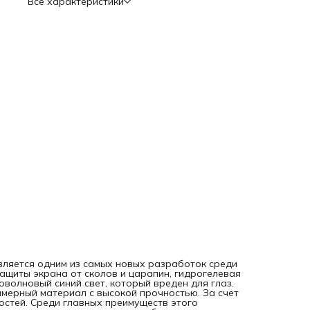
Все характеристики
повреждениям; - легкое приклеивание к экрану и быстрое
снятие; - безопасность и отсутствие токсичных веществ в
составе; - долгий срок использования; - сохранение
чувствительности сенсора. Недостатки: - прия ярком
солнечном свете (именно солнечный) имеет имеет синий
оттенок. Приклеить пленку можно самостоятельно, посмо
видео инструкцию по QR-коду на оборотной стороне
упаковки. Даже если под пленкой останутся пузырьки
воздуха, они исчезнут через 1-2 суток. Такие пл
 является одним из самых новых разработок среди
ащиты экрана от сколов и царапин, гидрогелевая
оволновый синий свет, который вреден для глаз.
имерный материал с высокой прочностью. За счет
остей. Среди главных преимуществ этого