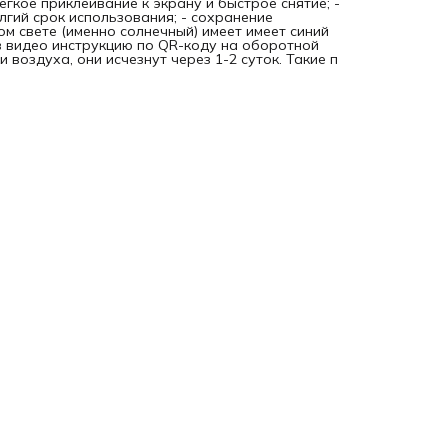
егкое приклеивание к экрану и быстрое снятие; -
олгий срок использования; - сохранение
ом свете (именно солнечный) имеет имеет синий
в видео инструкцию по QR-коду на оборотной
 воздуха, они исчезнут через 1-2 суток. Такие п