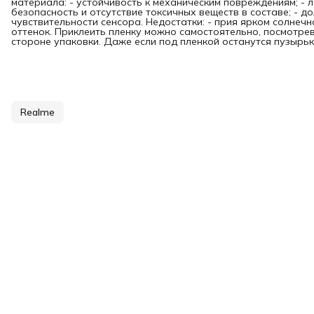
материала: - устойчивость к механическим повреждениям; - л
безопасность и отсутствие токсичных веществ в составе; - д
чувствительности сенсора. Недостатки: - прия ярком солнечн
оттенок. Приклеить пленку можно самостоятельно, посмотре
стороне упаковки. Даже если под пленкой останутся пузырьки
Realme