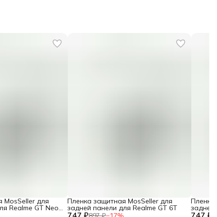
 MosSeller для
Пленка защитная MosSeller для
Пленка 
ля Realme GT Neo
задней панели для Realme GT 6T
задней 
747 ₽
747 ₽
%
897 ₽
−
17
%
8