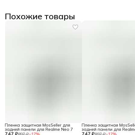
Похожие товары
Пленка защитная MosSeller для
Пленка защитная MosSell
задней панели для Realme Neo 7
задней панели для Realm
747 ₽
747 ₽
897 ₽
−
17
%
897 ₽
−
17
%