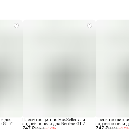
er для
Пленка защитная MosSeller для
Пленка защитная
e GT 7T
задней панели для Realme GT 7
задней панели д
747 ₽
747 ₽
5
897 ₽
−
17
%
897 ₽
−
17