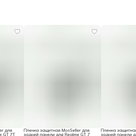
er для
Пленка защитная MosSeller для
Пленка защитная
e GT 7T
задней панели для Realme GT 7
задней панели д