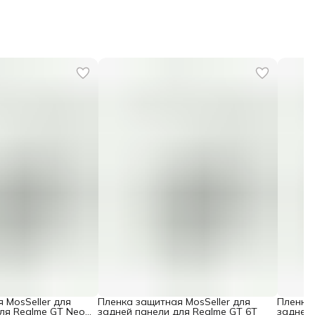
 MosSeller для
Пленка защитная MosSeller для
Пленка 
ля Realme GT Neo
задней панели для Realme GT 6T
задней 