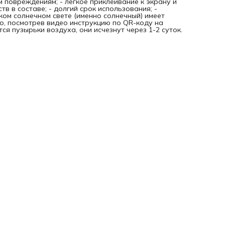
м повреждениям; - легкое приклеивание к экрану и
тв в составе; - долгий срок использования; -
рком солнечном свете (именно солнечный) имеет
о, посмотрев видео инструкцию по QR-коду на
я пузырьки воздуха, они исчезнут через 1-2 суток.