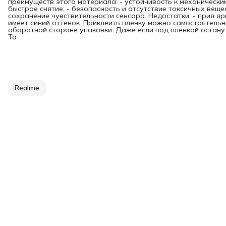
преимуществ этого материала: - устойчивость к механически
быстрое снятие; - безопасность и отсутствие токсичных вещес
сохранение чувствительности сенсора. Недостатки: - прия я
имеет синий оттенок. Приклеить пленку можно самостоятельн
оборотной стороне упаковки. Даже если под пленкой останутс
Та
Realme