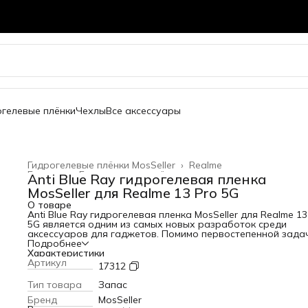
огелевые плёнки
Чехлы
Все аксессуары
Гидрогелевые плёнки MosSeller
›
Realme
Главная
›
Гидрогелевые плёнки
›
Anti Blue Ray гидрогелевая пленка
MosSeller для Realme 13 Pro 5G
О товаре
Anti Blue Ray гидрогелевая пленка MosSeller для Realme 13
5G является одним из самых новых разработок среди
аксессуаров для гаджетов. Помимо первостепенной зада
защиты экрана от сколов и царапин, гидрогелевая пленка
Подробнее
Blue Ray блокирует высокоэнергетический коротковолно
Характеристики
синий свет, который вреден для глаз. Для создания этого
Артикул
17312
изделия используется качественный полимерный материа
высокой прочностью. За счет этого она защищает телефо
Тип товара
Запас
появления царапин и потертостей. Среди главных
Бренд
MosSeller
преимуществ этого материала: - устойчивость к механиче