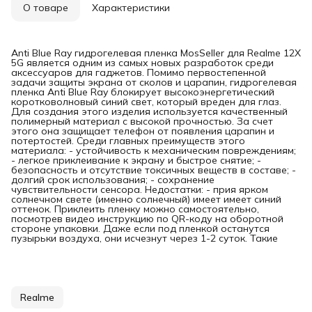
О товаре
Характеристики
Anti Blue Ray гидрогелевая пленка MosSeller для Realme 12X
5G является одним из самых новых разработок среди
аксессуаров для гаджетов. Помимо первостепенной
задачи защиты экрана от сколов и царапин, гидрогелевая
пленка Anti Blue Ray блокирует высокоэнергетический
коротковолновый синий свет, который вреден для глаз.
Для создания этого изделия используется качественный
полимерный материал с высокой прочностью. За счет
этого она защищает телефон от появления царапин и
потертостей. Среди главных преимуществ этого
материала: - устойчивость к механическим повреждениям;
- легкое приклеивание к экрану и быстрое снятие; -
безопасность и отсутствие токсичных веществ в составе; -
долгий срок использования; - сохранение
чувствительности сенсора. Недостатки: - прия ярком
солнечном свете (именно солнечный) имеет имеет синий
оттенок. Приклеить пленку можно самостоятельно,
посмотрев видео инструкцию по QR-коду на оборотной
стороне упаковки. Даже если под пленкой останутся
пузырьки воздуха, они исчезнут через 1-2 суток. Такие
Realme