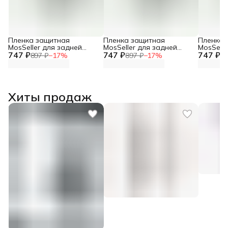
Пленка защитная
Пленка защитная
Пленка 
MosSeller для задней
MosSeller для задней
MosSelle
747 ₽
панели для Realme Neo 7
747 ₽
панели для Realme GT 7T
747 ₽
панели 
897 ₽
−
17
%
897 ₽
−
17
%
89
Хиты продаж