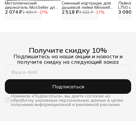
Металлический
Сменный картридж для
Лейка дл
держатель MosSeller для
душевой лейки Miniwell
L750 со
2 074 ₽
смартфона с
2 518 ₽
L750, угольный
3 090 ₽
фильтр
2 489 ₽
−
17
%
3 022 ₽
−
17
%
поддержкой MagSafe,
темно-серый
Получите скидку 10%
Подпишитесь на наши акции и новости и
получите скидку на следующий заказ
Подписаться
Нажимая «Подписаться», вы даете согласие на
обработку указанных персональных данных в целях
получения информационной и рекламной рассылки