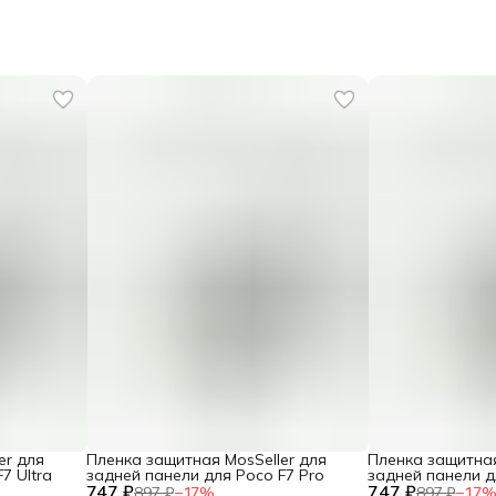
er для
Пленка защитная MosSeller для
Пленка защитная
7 Ultra
задней панели для Poco F7 Pro
задней панели д
747 ₽
747 ₽
897 ₽
−
17
%
897 ₽
−
17