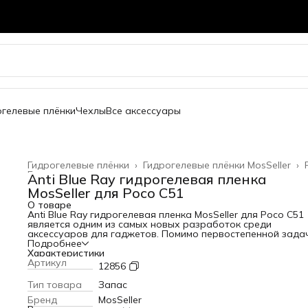
огелевые плёнки
Чехлы
Все аксессуары
Гидрогелевые плёнки
›
Гидрогелевые плёнки MosSeller
›
Главная
›
Anti Blue Ray гидрогелевая пленка
MosSeller для Poco C51
О товаре
Anti Blue Ray гидрогелевая пленка MosSeller для Poco C51
является одним из самых новых разработок среди
аксессуаров для гаджетов. Помимо первостепенной зада
защиты экрана от сколов и царапин, гидрогелевая пленка
Подробнее
Blue Ray блокирует высокоэнергетический коротковолно
Характеристики
синий свет, который вреден для глаз. Для создания этого
Артикул
12856
изделия используется качественный полимерный материа
высокой прочностью. За счет этого она защищает телефо
Тип товара
Запас
появления царапин и потертостей. Среди главных
Бренд
MosSeller
преимуществ этого материала: - устойчивость к механиче