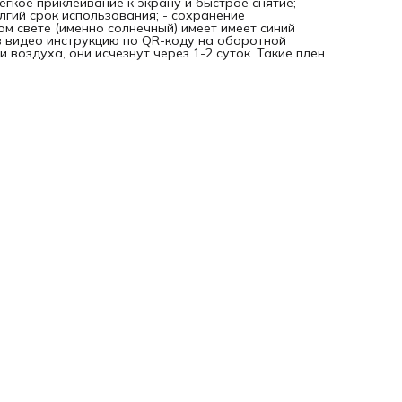
егкое приклеивание к экрану и быстрое снятие; -
олгий срок использования; - сохранение
ом свете (именно солнечный) имеет имеет синий
в видео инструкцию по QR-коду на оборотной
 воздуха, они исчезнут через 1-2 суток. Такие плен