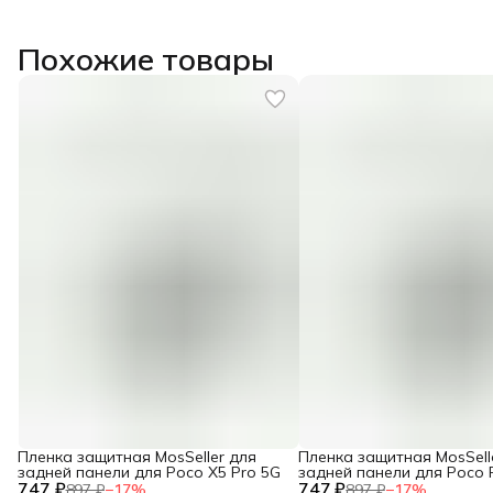
Похожие товары
Пленка защитная MosSeller для
Пленка защитная MosSell
задней панели для Poco X5 Pro 5G
задней панели для Poco F
747 ₽
747 ₽
897 ₽
−
17
%
897 ₽
−
17
%