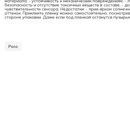
материала: - устойчивость к механическим повреждениям; - л
безопасность и отсутствие токсичных веществ в составе; - д
чувствительности сенсора. Недостатки: - прия ярком солнечн
оттенок. Приклеить пленку можно самостоятельно, посмотре
стороне упаковки. Даже если под пленкой останутся пузырьки
Poco