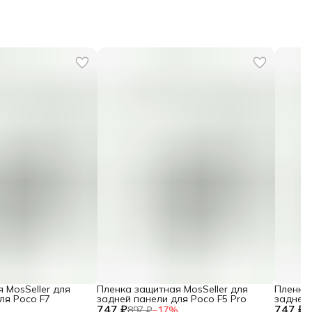
 MosSeller для
Пленка защитная MosSeller для
Пленка 
ля Poco F7
задней панели для Poco F5 Pro
задней 
747 ₽
747 ₽
%
897 ₽
−
17
%
8