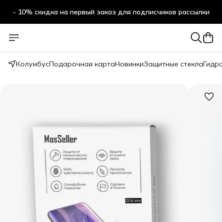
- 10% скидка на первый заказ для подписчиков рассылки
Колумбус
Подарочная карта
Новинки
Защитные стекла
Гидр