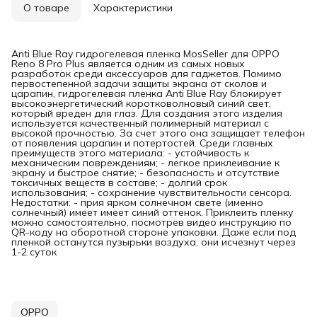
О товаре
Характеристики
Anti Blue Ray гидрогелевая пленка MosSeller для OPPO
Reno 8 Pro Plus является одним из самых новых
разработок среди аксессуаров для гаджетов. Помимо
первостепенной задачи защиты экрана от сколов и
царапин, гидрогелевая пленка Anti Blue Ray блокирует
высокоэнергетический коротковолновый синий свет,
который вреден для глаз. Для создания этого изделия
используется качественный полимерный материал с
высокой прочностью. За счет этого она защищает телефон
от появления царапин и потертостей. Среди главных
преимуществ этого материала: - устойчивость к
механическим повреждениям; - легкое приклеивание к
экрану и быстрое снятие; - безопасность и отсутствие
токсичных веществ в составе; - долгий срок
использования; - сохранение чувствительности сенсора.
Недостатки: - прия ярком солнечном свете (именно
солнечный) имеет имеет синий оттенок. Приклеить пленку
можно самостоятельно, посмотрев видео инструкцию по
QR-коду на оборотной стороне упаковки. Даже если под
пленкой останутся пузырьки воздуха, они исчезнут через
1-2 суток
OPPO