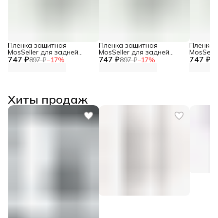
Пленка защитная
Пленка защитная
Пленка 
MosSeller для задней
MosSeller для задней
MosSelle
747 ₽
панели для OPPO Reno 8
747 ₽
панели для Oppo Reno 12
747 ₽
панели 
897 ₽
−
17
%
897 ₽
−
17
%
89
Pro Plus
5G
Хиты продаж