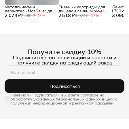
Металлический
Сменный картридж для
Лейка дл
держатель MosSeller для
душевой лейки Miniwell
L750 со
2 074 ₽
смартфона с
2 518 ₽
L750, угольный
3 090 ₽
фильтр
2 489 ₽
−
17
%
3 022 ₽
−
17
%
поддержкой MagSafe,
темно-серый
Получите скидку 10%
Подпишитесь на наши акции и новости и
получите скидку на следующий заказ
Подписаться
Нажимая «Подписаться», вы даете согласие на
обработку указанных персональных данных в целях
получения информационной и рекламной рассылки