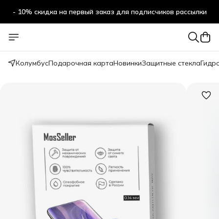
- 10% скидка на первый заказ для подписчиков рассылки
Колумбус
Подарочная карта
Новинки
Защитные стекла
Гидр