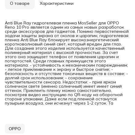
О товаре
Характеристики
Anti Blue Ray гидрогелевая пленка MosSeller для OPPO
Reno 10 Pro является одним из самых новых разработок
среди аксессуаров для гаджетов. Помимо первостепенной
задачи защиты экрана от сколов и царапин, гидрогелевая
пленка Anti Blue Ray блокирует высокоэнергетический
коротковолновый синий свет, который вреден для глаз.
Для создания этого изделия используется качественный
полимерный материал с высокой прочностью. За счет
этого она защищает телефон от появления царапин и
потертостей. Среди главных преимуществ этого
материала: - устойчивость к механическим повреждениям;
- легкое приклеивание к экрану и быстрое снятие; -
безопасность и отсутствие токсичных веществ в составе; -
долгий срок использования; - сохранение
чувствительности сенсора. Недостатки: - прия ярком
солнечном свете (именно солнечный) имеет имеет синий
оттенок. Приклеить пленку можно самостоятельно,
посмотрев видео инструкцию по QR-коду на оборотной
стороне упаковки. Даже если под пленкой останутся
пузырьки воздуха, они исчезнут через 1-2 суток. Та
OPPO