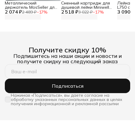
Металлический
Сменный картридж для
Лейка дл
держатель MosSeller для
душевой лейки Miniwell
L750 со
2 074 ₽
смартфона с
2 518 ₽
L750, угольный
3 090 ₽
фильтр
2 489 ₽
−
17
%
3 022 ₽
−
17
%
поддержкой MagSafe,
темно-серый
Получите скидку 10%
Подпишитесь на наши акции и новости и
получите скидку на следующий заказ
Подписаться
Нажимая «Подписаться», вы даете согласие на
обработку указанных персональных данных в целях
получения информационной и рекламной рассылки