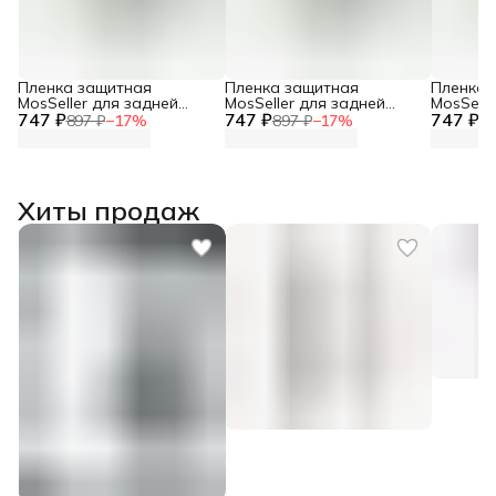
Пленка защитная
Пленка защитная
Пленка 
MosSeller для задней
MosSeller для задней
MosSelle
747 ₽
панели для OPPO Reno 8
747 ₽
панели для Oppo Reno 12
747 ₽
панели 
897 ₽
−
17
%
897 ₽
−
17
%
89
Pro Plus
5G
Хиты продаж