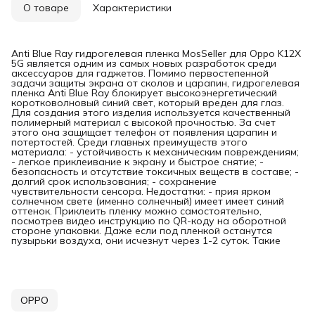
О товаре
Характеристики
Anti Blue Ray гидрогелевая пленка MosSeller для Oppo K12X
5G является одним из самых новых разработок среди
аксессуаров для гаджетов. Помимо первостепенной
задачи защиты экрана от сколов и царапин, гидрогелевая
пленка Anti Blue Ray блокирует высокоэнергетический
коротковолновый синий свет, который вреден для глаз.
Для создания этого изделия используется качественный
полимерный материал с высокой прочностью. За счет
этого она защищает телефон от появления царапин и
потертостей. Среди главных преимуществ этого
материала: - устойчивость к механическим повреждениям;
- легкое приклеивание к экрану и быстрое снятие; -
безопасность и отсутствие токсичных веществ в составе; -
долгий срок использования; - сохранение
чувствительности сенсора. Недостатки: - прия ярком
солнечном свете (именно солнечный) имеет имеет синий
оттенок. Приклеить пленку можно самостоятельно,
посмотрев видео инструкцию по QR-коду на оборотной
стороне упаковки. Даже если под пленкой останутся
пузырьки воздуха, они исчезнут через 1-2 суток. Такие
OPPO