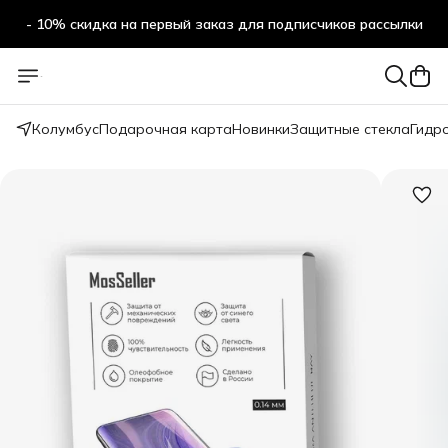
- 10% скидка на первый заказ для подписчиков рассылки
Колумбус
Подарочная карта
Новинки
Защитные стекла
Гидр