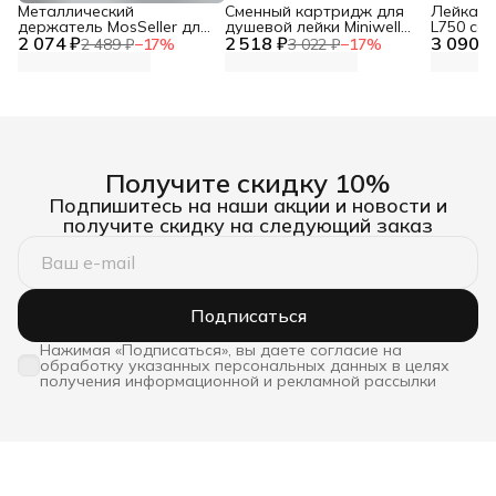
Металлический
Сменный картридж для
Лейка дл
держатель MosSeller для
душевой лейки Miniwell
L750 со
2 074 ₽
смартфона с
2 518 ₽
L750, угольный
3 090 ₽
фильтр
2 489 ₽
−
17
%
3 022 ₽
−
17
%
поддержкой MagSafe,
темно-серый
Получите скидку 10%
Подпишитесь на наши акции и новости и
получите скидку на следующий заказ
Подписаться
Нажимая «Подписаться», вы даете согласие на
обработку указанных персональных данных в целях
получения информационной и рекламной рассылки