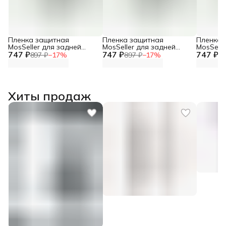
Пленка защитная
Пленка защитная
Пленка 
MosSeller для задней
MosSeller для задней
MosSelle
747 ₽
панели для OPPO Reno 8
747 ₽
панели для Oppo Reno 12
747 ₽
панели 
897 ₽
−
17
%
897 ₽
−
17
%
89
Pro Plus
5G
Хиты продаж