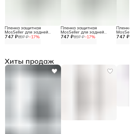
Пленка защитная
Пленка защитная
Пленка 
MosSeller для задней
MosSeller для задней
MosSelle
747 ₽
панели для OPPO Reno 8
747 ₽
панели для Oppo Reno 12
747 ₽
панели 
897 ₽
−
17
%
897 ₽
−
17
%
89
Pro Plus
5G
Хиты продаж