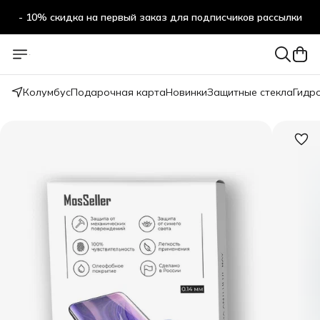
- 10% скидка на первый заказ для подписчиков рассылки
Колумбус
Подарочная карта
Новинки
Защитные стекла
Гидр