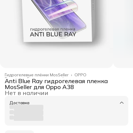
Гидрогелевые плёнки MosSeller
›
OPPO
Главная
›
Гидрогелевые плёнки
›
Anti Blue Ray гидрогелевая пленка
MosSeller для Oppo A38
Нет в наличии
Доставка