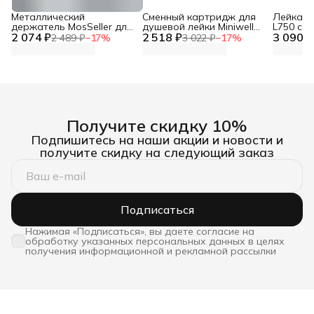
Металлический
Сменный картридж для
Лейка дл
держатель MosSeller для
душевой лейки Miniwell
L750 со
2 074 ₽
смартфона с
2 518 ₽
L750, угольный
3 090 ₽
фильтр
2 489 ₽
−
17
%
3 022 ₽
−
17
%
поддержкой MagSafe,
темно-серый
Получите скидку 10%
Подпишитесь на наши акции и новости и
получите скидку на следующий заказ
Подписаться
Нажимая «Подписаться», вы даете согласие на
обработку указанных персональных данных в целях
получения информационной и рекламной рассылки