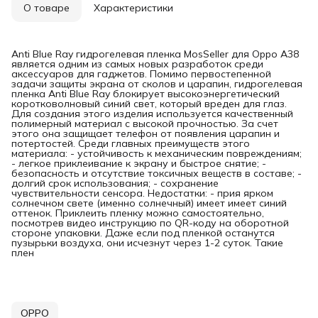
О товаре
Характеристики
Anti Blue Ray гидрогелевая пленка MosSeller для Oppo A38
является одним из самых новых разработок среди
аксессуаров для гаджетов. Помимо первостепенной
задачи защиты экрана от сколов и царапин, гидрогелевая
пленка Anti Blue Ray блокирует высокоэнергетический
коротковолновый синий свет, который вреден для глаз.
Для создания этого изделия используется качественный
полимерный материал с высокой прочностью. За счет
этого она защищает телефон от появления царапин и
потертостей. Среди главных преимуществ этого
материала: - устойчивость к механическим повреждениям;
- легкое приклеивание к экрану и быстрое снятие; -
безопасность и отсутствие токсичных веществ в составе; -
долгий срок использования; - сохранение
чувствительности сенсора. Недостатки: - прия ярком
солнечном свете (именно солнечный) имеет имеет синий
оттенок. Приклеить пленку можно самостоятельно,
посмотрев видео инструкцию по QR-коду на оборотной
стороне упаковки. Даже если под пленкой останутся
пузырьки воздуха, они исчезнут через 1-2 суток. Такие
плен
OPPO