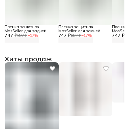
Пленка защитная
Пленка защитная
Пленка 
MosSeller для задней
MosSeller для задней
MosSelle
747 ₽
панели для OPPO Reno 8
747 ₽
панели для Oppo Reno 12
747 ₽
панели 
897 ₽
−
17
%
897 ₽
−
17
%
89
Pro Plus
5G
Хиты продаж