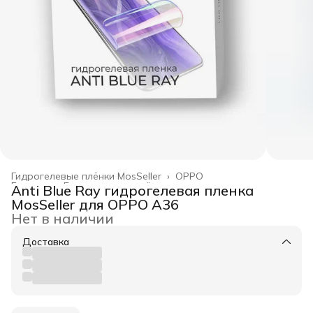
Гидрогелевые плёнки MosSeller
›
OPPO
Главная
›
Гидрогелевые плёнки
›
Anti Blue Ray гидрогелевая пленка
MosSeller для OPPO A36
Нет в наличии
Доставка