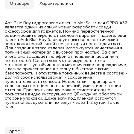
О товаре
Характеристики
Anti Blue Ray гидрогелевая пленка MosSeller для OPPO A36
является одним из самых новых разработок среди
аксессуаров для гаджетов. Помимо первостепенной
задачи защиты экрана от сколов и царапин, гидрогелевая
пленка Anti Blue Ray блокирует высокоэнергетический
коротковолновый синий свет, который вреден для глаз.
Для создания этого изделия используется качественный
полимерный материал с высокой прочностью. За счет
этого она защищает телефон от появления царапин и
потертостей. Среди главных преимуществ этого
материала: - устойчивость к механическим повреждениям;
- легкое приклеивание к экрану и быстрое снятие; -
безопасность и отсутствие токсичных веществ в составе; -
долгий срок использования; - сохранение
чувствительности сенсора. Недостатки: - прия ярком
солнечном свете (именно солнечный) имеет имеет синий
оттенок. Приклеить пленку можно самостоятельно,
посмотрев видео инструкцию по QR-коду на оборотной
стороне упаковки. Даже если под пленкой останутся
пузырьки воздуха, они исчезнут через 1-2 суток. Такие
плен
OPPO