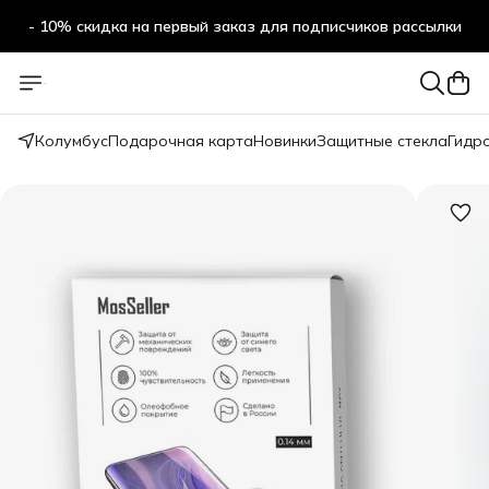
- 10% скидка на первый заказ для подписчиков рассылки
Колумбус
Подарочная карта
Новинки
Защитные стекла
Гидр