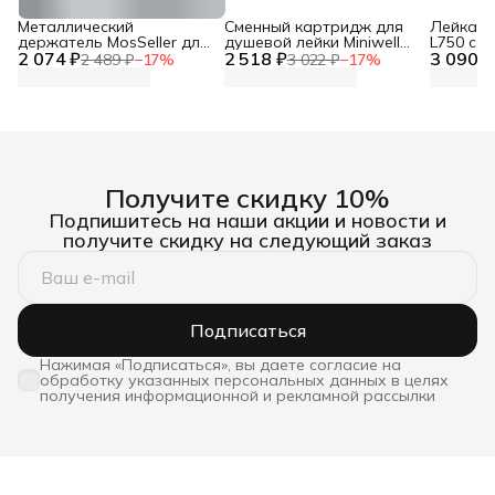
Металлический
Сменный картридж для
Лейка дл
держатель MosSeller для
душевой лейки Miniwell
L750 со
2 074 ₽
смартфона с
2 518 ₽
L750, угольный
3 090 ₽
фильтр
2 489 ₽
−
17
%
3 022 ₽
−
17
%
поддержкой MagSafe,
темно-серый
Получите скидку 10%
Подпишитесь на наши акции и новости и
получите скидку на следующий заказ
Подписаться
Нажимая «Подписаться», вы даете согласие на
обработку указанных персональных данных в целях
получения информационной и рекламной рассылки