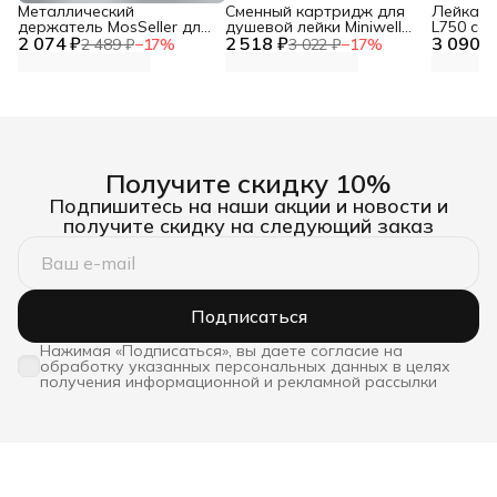
Металлический
Сменный картридж для
Лейка дл
держатель MosSeller для
душевой лейки Miniwell
L750 со
2 074 ₽
смартфона с
2 518 ₽
L750, угольный
3 090 ₽
фильтр
2 489 ₽
−
17
%
3 022 ₽
−
17
%
поддержкой MagSafe,
темно-серый
Получите скидку 10%
Подпишитесь на наши акции и новости и
получите скидку на следующий заказ
Подписаться
Нажимая «Подписаться», вы даете согласие на
обработку указанных персональных данных в целях
получения информационной и рекламной рассылки