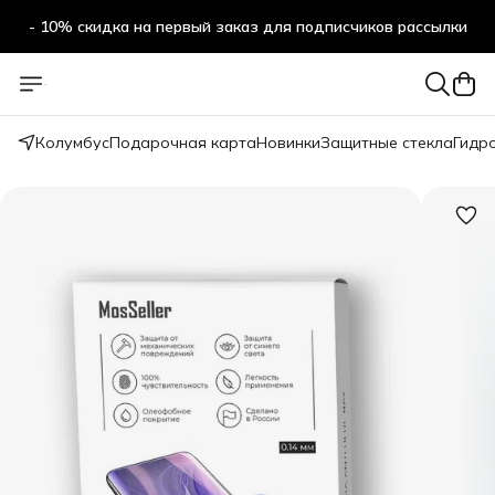
- 10% скидка на первый заказ для подписчиков рассылки
Колумбус
Подарочная карта
Новинки
Защитные стекла
Гидр