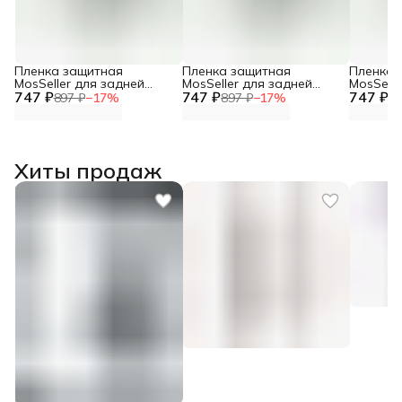
Пленка защитная
Пленка защитная
Пленка 
MosSeller для задней
MosSeller для задней
MosSelle
747 ₽
панели для OnePlus Nord
747 ₽
панели для OnePlus Nord
747 ₽
панели 
897 ₽
−
17
%
897 ₽
−
17
%
89
CE 5
5
CE3 5G
Хиты продаж