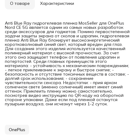
О товаре
Характеристики
Anti Blue Ray гидрогелевая пленка MosSeller для OnePlus
Nord CE 5G является одним из самых новых разработок
среди аксессуаров для гаджетов. Помимо первостепенной
задачи защиты экрана от сколов и царапин, гидрогелевая
пленка Anti Blue Ray блокирует высокоэнергетический
коротковолновый синий свет, который вреден для глаз.
Для создания этого изделия используется качественный
полимерный материал с высокой прочностью. За счет
этого она защищает телефон от появления царапин и
потертостей. Среди главных преимуществ этого
материала: - устойчивость к механическим повреждениям;
- легкое приклеивание к экрану и быстрое снятие; -
безопасность и отсутствие токсичных веществ в составе; -
долгий срок использования; - сохранение
чувствительности сенсора. Недостатки: - прия ярком
солнечном свете (именно солнечный) имеет имеет синий
оттенок. Приклеить пленку можно самостоятельно,
посмотрев видео инструкцию по QR-коду на оборотной
стороне упаковки. Даже если под пленкой останутся
пузырьки воздуха, они исчезнут через 1-2 суток.
OnePlus