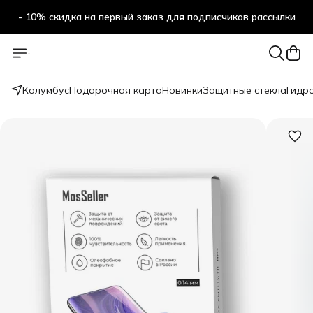
- 10% скидка на первый заказ для подписчиков рассылки
Колумбус
Подарочная карта
Новинки
Защитные стекла
Гидр