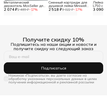
Металлический
Сменный картридж для
Лейка дл
держатель MosSeller для
душевой лейки Miniwell
L750 со
2 074 ₽
смартфона с
2 518 ₽
L750, угольный
3 090 ₽
фильтр
2 489 ₽
−
17
%
3 022 ₽
−
17
%
поддержкой MagSafe,
темно-серый
Получите скидку 10%
Подпишитесь на наши акции и новости и
получите скидку на следующий заказ
Подписаться
Нажимая «Подписаться», вы даете согласие на
обработку указанных персональных данных в целях
получения информационной и рекламной рассылки