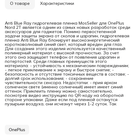
О товаре
Характеристики
Anti Blue Ray гидрогелевая пленка MosSeller для OnePlus
Nord 2T является одним из самых новых разработок среди
аксессуаров для гаджетов. Помимо первостепенной
задачи защиты экрана от сколов и царапин, гидрогелевая
пленка Anti Blue Ray блокирует высокоэнергетический
коротковолновый синий свет, который вреден для глаз.
Для создания этого изделия используется качественный
полимерный материал с высокой прочностью. За счет
этого она защищает телефон от появления царапин и
потертостей. Среди главных преимуществ этого
материала: - устойчивость к механическим повреждениям;
- легкое приклеивание к экрану и быстрое снятие; -
безопасность и отсутствие токсичных веществ в составе; -
долгий срок использования; - сохранение
чувствительности сенсора. Недостатки: - прия ярком
солнечном свете (именно солнечный) имеет имеет синий
оттенок. Приклеить пленку можно самостоятельно,
посмотрев видео инструкцию по QR-коду на оборотной
стороне упаковки. Даже если под пленкой останутся
пузырьки воздуха, они исчезнут через 1-2 суток. Так
OnePlus