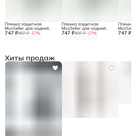
Пленка защитная
Пленка защитная
Пленка 
MosSeller для задней
MosSeller для задней
MosSelle
747 ₽
панели для OnePlus Nord
747 ₽
панели для OnePlus Nord
747 ₽
панели 
897 ₽
−
17
%
897 ₽
−
17
%
89
CE 5
5
CE3 5G
Хиты продаж