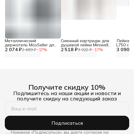
Металлический
Сменный картридж для
Лейка дл
держатель MosSeller для
душевой лейки Miniwell
L750 со
2 074 ₽
смартфона с
2 518 ₽
L750, угольный
3 090 ₽
фильтр
2 489 ₽
−
17
%
3 022 ₽
−
17
%
поддержкой MagSafe,
темно-серый
Получите скидку 10%
Подпишитесь на наши акции и новости и
получите скидку на следующий заказ
Подписаться
Нажимая «Подписаться», вы даете согласие на