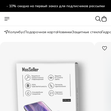
- 10% скидка на первый заказ для подписчиков рассылки
Колумбус
Подарочная карта
Новинки
Защитные стекла
Гидр