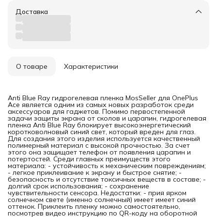
Доставка
О товаре
Характеристики
Anti Blue Ray гидрогелевая пленка MosSeller для OnePlus
Ace является одним из самых новых разработок среди
аксессуаров для гаджетов. Помимо первостепенной
задачи защиты экрана от сколов и царапин, гидрогелевая
пленка Anti Blue Ray блокирует высокоэнергетический
коротковолновый синий свет, который вреден для глаз.
Для создания этого изделия используется качественный
полимерный материал с высокой прочностью. За счет
этого она защищает телефон от появления царапин и
потертостей. Среди главных преимуществ этого
материала: - устойчивость к механическим повреждениям;
- легкое приклеивание к экрану и быстрое снятие; -
безопасность и отсутствие токсичных веществ в составе; -
долгий срок использования; - сохранение
чувствительности сенсора. Недостатки: - прия ярком
солнечном свете (именно солнечный) имеет имеет синий
оттенок. Приклеить пленку можно самостоятельно,
посмотрев видео инструкцию по QR-коду на оборотной