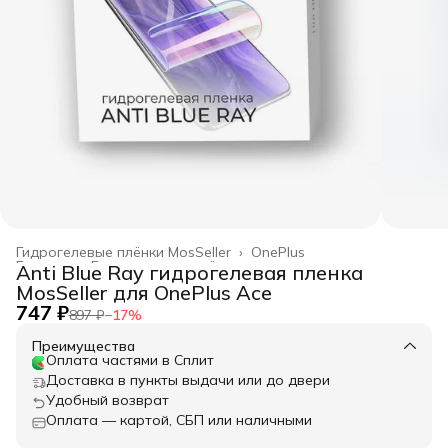
Гидрогелевые плёнки MosSeller
›
OnePlus
Главная
›
Гидрогелевые плёнки
›
Anti Blue Ray гидрогелевая пленка
MosSeller для OnePlus Ace
747 ₽
897 ₽
−
17
%
Преимущества
Оплата частями в Сплит
Доставка в пункты выдачи или до двери
Удобный возврат
Оплата — картой, СБП или наличными