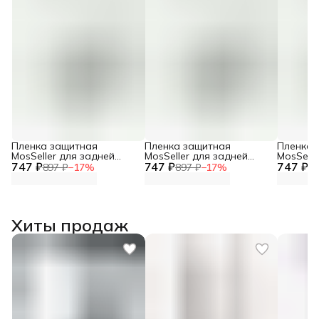
Пленка защитная
Пленка защитная
Пленка 
MosSeller для задней
MosSeller для задней
MosSelle
747 ₽
панели для OnePlus Nord
747 ₽
панели для OnePlus Nord
747 ₽
панели 
897 ₽
−
17
%
897 ₽
−
17
%
89
CE 5
5
CE3 5G
Хиты продаж