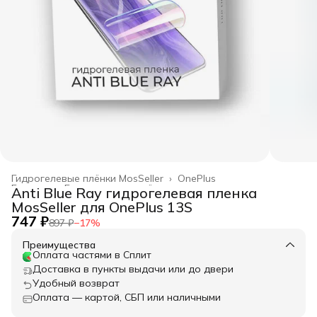
Гидрогелевые плёнки MosSeller
›
OnePlus
Главная
›
Гидрогелевые плёнки
›
Anti Blue Ray гидрогелевая пленка
MosSeller для OnePlus 13S
747 ₽
897 ₽
−
17
%
Преимущества
Оплата частями в Сплит
Доставка в пункты выдачи или до двери
Удобный возврат
Оплата — картой, СБП или наличными