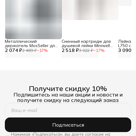
Металлический
Сменный картридж для
Лейка дл
держатель MosSeller для
душевой лейки Miniwell
L750 со
2 074 ₽
смартфона с
2 518 ₽
L750, угольный
3 090 ₽
фильтр
2 489 ₽
−
17
%
3 022 ₽
−
17
%
поддержкой MagSafe,
темно-серый
Получите скидку 10%
Подпишитесь на наши акции и новости и
получите скидку на следующий заказ
Подписаться
Нажимая «Подписаться», вы даете согласие на