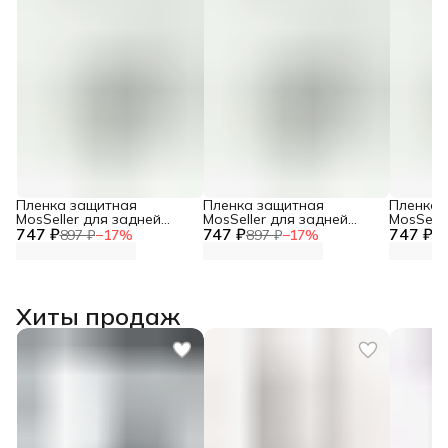
Пленка защитная
Пленка защитная
Пленка 
MosSeller для задней
MosSeller для задней
MosSelle
747 ₽
панели для OnePlus Nord
747 ₽
панели для OnePlus Nord
747 ₽
панели 
897 ₽
−
17
%
897 ₽
−
17
%
89
CE 5
5
CE3 5G
Хиты продаж