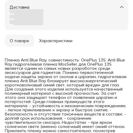
Доставка
О товаре
Характеристики
Пленка Anti Blue Ray, совместимость: OnePlus 13S. Anti Blue
Ray гидрогелевая пленка MosSeller для OnePlus 13S
является одним из самых новых разработок среди
аксессуаров для гаджетов. Помимо первостепенной
задачи защиты экрана от сколов и царапин, гидрогелевая
пленка Anti Blue Ray блокирует высокоэнергетический
коротковолновый синий свет, который вреден для глаз.
Для создания этого изделия используется качественный
полимерный материал с высокой прочностью. За счет
этого она защищает телефон от появления царапин и
потертостей. Среди главных преимуществ этого
материала: - устойчивость к механическим повреждениям;
- легкое приклеивание к экрану и быстрое снятие; -
безопасность и отсутствие токсичных веществ в составе; -
долгий срок использования; - сохранение
чувствительности сенсора. Недостатки: - при ярком
солнечном свете (именно солнечный) имеет синий оттенок.
Приклеить пленку можно самостоятельно, посмотрев