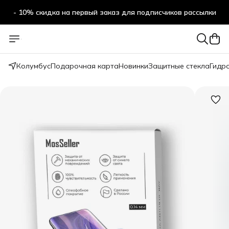
- 10% скидка на первый заказ для подписчиков рассылки
Колумбус
Подарочная карта
Новинки
Защитные стекла
Гидр