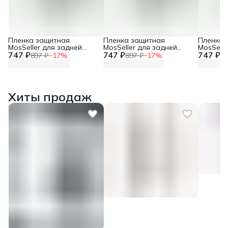
Пленка защитная
Пленка защитная
Пленка 
MosSeller для задней
MosSeller для задней
MosSelle
747 ₽
панели для Nubia Z70
747 ₽
панели для Nubia Z60s
747 ₽
панели 
897 ₽
−
17
%
897 ₽
−
17
%
89
Ultra
Pro
Ultra Le
Хиты продаж