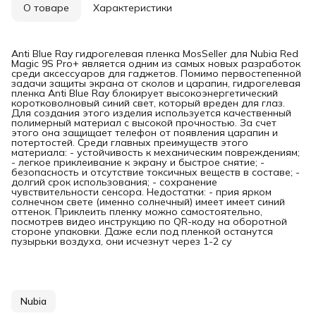
О товаре
Характеристики
Anti Blue Ray гидрогелевая пленка MosSeller для Nubia Red
Magic 9S Pro+ является одним из самых новых разработок
среди аксессуаров для гаджетов. Помимо первостепенной
задачи защиты экрана от сколов и царапин, гидрогелевая
пленка Anti Blue Ray блокирует высокоэнергетический
коротковолновый синий свет, который вреден для глаз.
Для создания этого изделия используется качественный
полимерный материал с высокой прочностью. За счет
этого она защищает телефон от появления царапин и
потертостей. Среди главных преимуществ этого
материала: - устойчивость к механическим повреждениям;
- легкое приклеивание к экрану и быстрое снятие; -
безопасность и отсутствие токсичных веществ в составе; -
долгий срок использования; - сохранение
чувствительности сенсора. Недостатки: - прия ярком
солнечном свете (именно солнечный) имеет имеет синий
оттенок. Приклеить пленку можно самостоятельно,
посмотрев видео инструкцию по QR-коду на оборотной
стороне упаковки. Даже если под пленкой останутся
пузырьки воздуха, они исчезнут через 1-2 су
Nubia