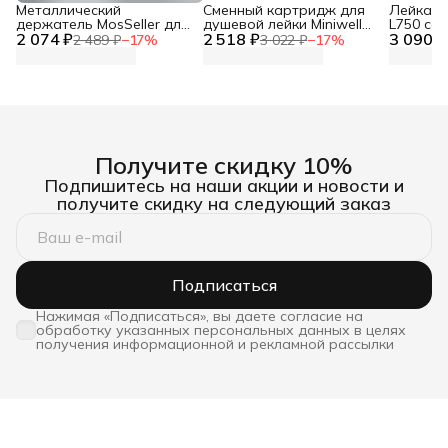
Металлический
Сменный картридж для
Лейка дл
держатель MosSeller для
душевой лейки Miniwell
L750 со
2 074 ₽
смартфона с
2 518 ₽
L750, угольный
3 090 ₽
фильтр
2 489 ₽
−
17
%
3 022 ₽
−
17
%
поддержкой MagSafe,
темно-серый
Получите скидку 10%
Подпишитесь на наши акции и новости и
получите скидку на следующий заказ
Подписаться
Нажимая «Подписаться», вы даете согласие на
обработку указанных персональных данных в целях
получения информационной и рекламной рассылки