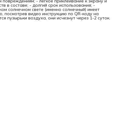
м повреждениям; - легкое приклеивание к экрану и
тв в составе; - долгий срок использования; -
рком солнечном свете (именно солнечный) имеет
о, посмотрев видео инструкцию по QR-коду на
я пузырьки воздуха, они исчезнут через 1-2 суток.