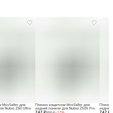
 MosSeller для
Пленка защитная MosSeller для
Пленка 
я Nubia Z60 Ultra
задней панели для Nubia Z50S Pro
задней 
747 ₽
747 ₽
9S Pro
%
897 ₽
−
17
%
8