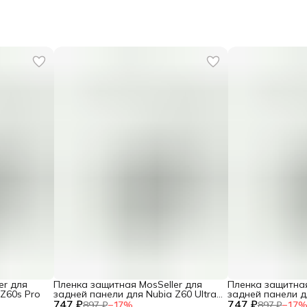
er для
Пленка защитная MosSeller для
Пленка защитная
Z60s Pro
задней панели для Nubia Z60 Ultra
задней панели дл
747 ₽
Leading Version
747 ₽
897 ₽
−
17
%
897 ₽
−
17