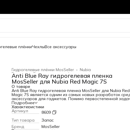
огелевые плёнки
Чехлы
Все аксессуары
Гидрогелевые плёнки MosSeller
›
Nubia
Главная
›
Гидрогелевые плёнки
›
Anti Blue Ray гидрогелевая пленка
MosSeller для Nubia Red Magic 7S
О товаре
Anti Blue Ray гидрогелевая пленка MosSeller для Nubia Red
Magic 7S является одним из самых новых разработок сре
аксессуаров для гаджетов. Помимо первостепенной зада
защиты экрана от сколов и царапин, гидрогелевая пленка
Подробнее
Blue Ray блокирует высокоэнергетический коротковолно
Характеристики
синий свет, который вреден для глаз. Для создания этого
Артикул
8609
изделия используется качественный полимерный материа
высокой прочностью. За счет этого она защищает телефо
Тип товара
Запас
появления царапин и потертостей. Среди главных
Бренд
MosSeller
преимуществ этого материала: - устойчивость к механиче