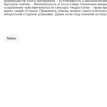
преимуществ этого материала: - устойчивость к механически
быстрое снятие; - безопасность и отсутствие токсичных вещес
сохранение чувствительности сенсора. Недостатки: - прия я
имеет синий оттенок. Приклеить пленку можно самостоятельн
оборотной стороне упаковки. Даже если под пленкой останутс
Nubia