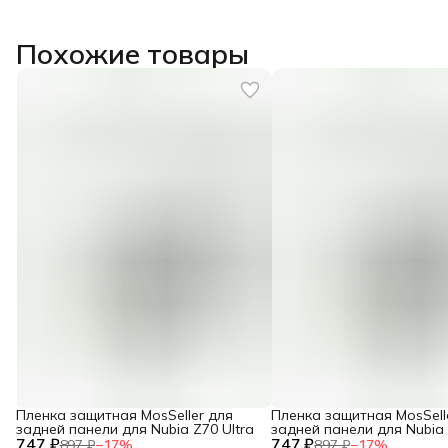
Похожие товары
Пленка защитная MosSeller для
Пленка защитная MosSell
задней панели для Nubia Z70 Ultra
задней панели для Nubia 
747 ₽
747 ₽
897 ₽
−
17
%
897 ₽
−
17
%