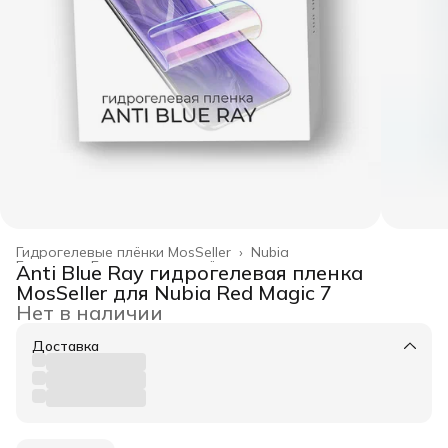
Гидрогелевые плёнки MosSeller
›
Nubia
Главная
›
Гидрогелевые плёнки
›
Anti Blue Ray гидрогелевая пленка
MosSeller для Nubia Red Magic 7
Нет в наличии
Доставка