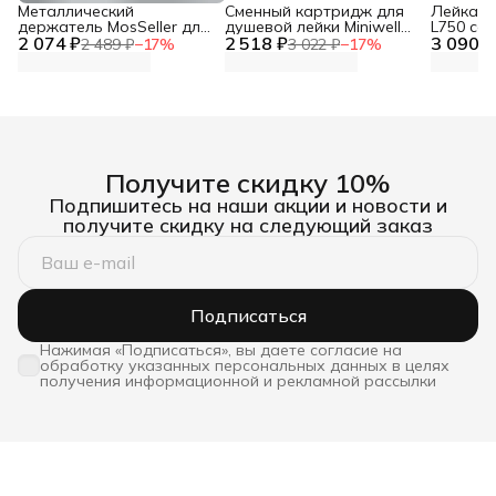
Металлический
Сменный картридж для
Лейка дл
держатель MosSeller для
душевой лейки Miniwell
L750 со
2 074 ₽
смартфона с
2 518 ₽
L750, угольный
3 090 ₽
фильтр
2 489 ₽
−
17
%
3 022 ₽
−
17
%
поддержкой MagSafe,
темно-серый
Получите скидку 10%
Подпишитесь на наши акции и новости и
получите скидку на следующий заказ
Подписаться
Нажимая «Подписаться», вы даете согласие на
обработку указанных персональных данных в целях
получения информационной и рекламной рассылки