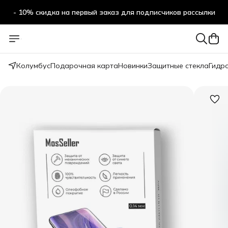
- 10% скидка на первый заказ для подписчиков рассылки
Колумбус
Подарочная карта
Новинки
Защитные стекла
Гидр