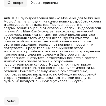
О товаре
Характеристики
Anti Blue Ray гидрогелевая пленка MosSeller для Nubia Red
Magic 7 является одним из самых новых разработок среди
аксессуаров для гаджетов. Помимо первостепенной
задачи защиты экрана от сколов и царапин, гидрогелевая
пленка Anti Blue Ray блокирует высокоэнергетический
коротковолновый синий свет, который вреден для глаз.
Для создания этого изделия используется качественный
полимерный материал с высокой прочностью. За счет
этого она защищает телефон от появления царапин и
потертостей. Среди главных преимуществ этого
материала: - устойчивость к механическим повреждениям;
- легкое приклеивание к экрану и быстрое снятие; -
безопасность и отсутствие токсичных веществ в составе; -
долгий срок использования; - сохранение
чувствительности сенсора. Недостатки: - прия ярком
солнечном свете (именно солнечный) имеет имеет синий
оттенок. Приклеить пленку можно самостоятельно,
посмотрев видео инструкцию по QR-коду на оборотной
стороне упаковки. Даже если под пленкой останутся
пузырьки воздуха, они исчезнут через 1-2 суток. Т
Nubia