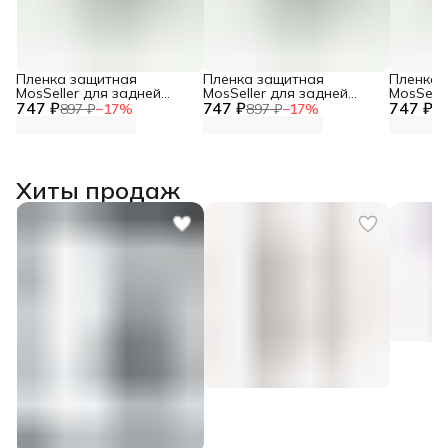
Пленка защитная
Пленка защитная
Пленка 
MosSeller для задней
MosSeller для задней
MosSelle
747 ₽
панели для Nubia Z70
747 ₽
панели для Nubia Z60s
747 ₽
панели 
897 ₽
−
17
%
897 ₽
−
17
%
89
Ultra
Pro
Ultra Le
Хиты продаж