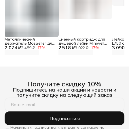
Металлический
Сменный картридж для
Лейка дл
держатель MosSeller для
душевой лейки Miniwell
L750 со
2 074 ₽
смартфона с
2 518 ₽
L750, угольный
3 090 ₽
фильтр
2 489 ₽
−
17
%
3 022 ₽
−
17
%
поддержкой MagSafe,
темно-серый
Получите скидку 10%
Подпишитесь на наши акции и новости и
получите скидку на следующий заказ
Подписаться
Нажимая «Подписаться», вы даете согласие на