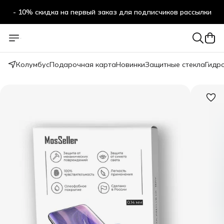
- 10% скидка на первый заказ для подписчиков рассылки
Колумбус
Подарочная карта
Новинки
Защитные стекла
Гидр