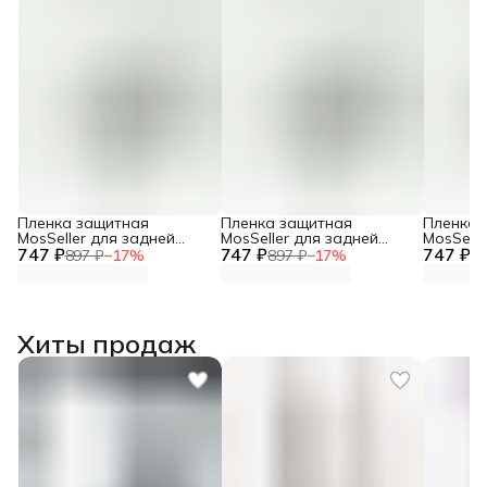
Пленка защитная
Пленка защитная
Пленка 
MosSeller для задней
MosSeller для задней
MosSelle
747 ₽
панели для Motorola Razr
747 ₽
панели для Motorola Razr
747 ₽
панели д
897 ₽
−
17
%
897 ₽
−
17
%
89
60 Ultra
60
40 Ultra
Хиты продаж