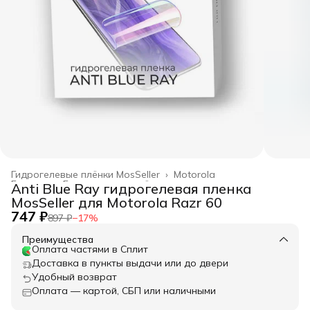
Гидрогелевые плёнки MosSeller
›
Motorola
Главная
›
Гидрогелевые плёнки
›
Anti Blue Ray гидрогелевая пленка
MosSeller для Motorola Razr 60
747 ₽
897 ₽
−
17
%
Преимущества
Оплата частями в Сплит
Доставка в пункты выдачи или до двери
Удобный возврат
Оплата — картой, СБП или наличными