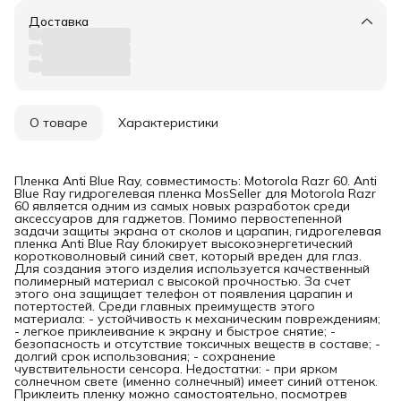
Доставка
О товаре
Характеристики
Пленка Anti Blue Ray, совместимость: Motorola Razr 60. Anti
Blue Ray гидрогелевая пленка MosSeller для Motorola Razr
60 является одним из самых новых разработок среди
аксессуаров для гаджетов. Помимо первостепенной
задачи защиты экрана от сколов и царапин, гидрогелевая
пленка Anti Blue Ray блокирует высокоэнергетический
коротковолновый синий свет, который вреден для глаз.
Для создания этого изделия используется качественный
полимерный материал с высокой прочностью. За счет
этого она защищает телефон от появления царапин и
потертостей. Среди главных преимуществ этого
материала: - устойчивость к механическим повреждениям;
- легкое приклеивание к экрану и быстрое снятие; -
безопасность и отсутствие токсичных веществ в составе; -
долгий срок использования; - сохранение
чувствительности сенсора. Недостатки: - при ярком
солнечном свете (именно солнечный) имеет синий оттенок.
Приклеить пленку можно самостоятельно, посмотрев