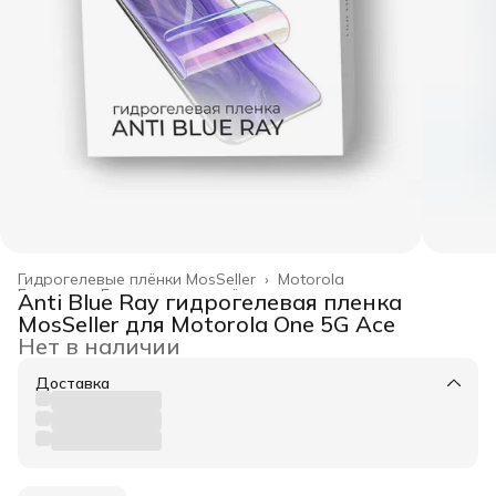
Гидрогелевые плёнки MosSeller
›
Motorola
Главная
›
Гидрогелевые плёнки
›
Anti Blue Ray гидрогелевая пленка
MosSeller для Motorola One 5G Ace
Нет в наличии
Доставка