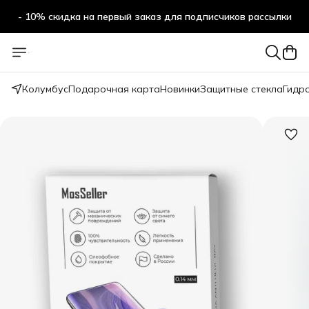
- 10% скидка на первый заказ для подписчиков рассылки
Колумбус
Подарочная карта
Новинки
Защитные стекла
Гидр