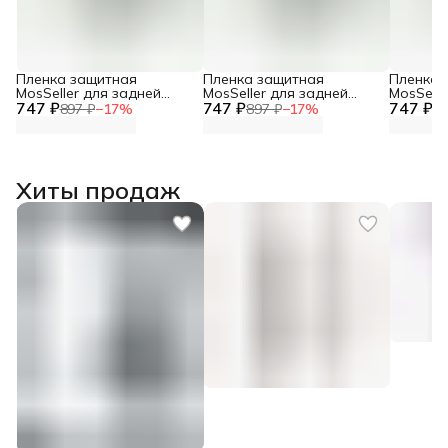
Пленка защитная
Пленка защитная
Пленка 
MosSeller для задней
MosSeller для задней
MosSelle
747 ₽
панели для Motorola Razr
747 ₽
панели для Motorola Razr
747 ₽
панели д
897 ₽
−
17
%
897 ₽
−
17
%
89
60 Ultra
60
40 Ultra
Хиты продаж