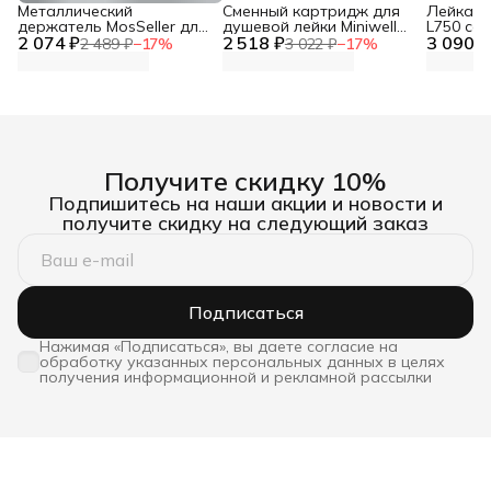
Металлический
Сменный картридж для
Лейка дл
держатель MosSeller для
душевой лейки Miniwell
L750 со
2 074 ₽
смартфона с
2 518 ₽
L750, угольный
3 090 ₽
фильтр
2 489 ₽
−
17
%
3 022 ₽
−
17
%
поддержкой MagSafe,
темно-серый
Получите скидку 10%
Подпишитесь на наши акции и новости и
получите скидку на следующий заказ
Подписаться
Нажимая «Подписаться», вы даете согласие на
обработку указанных персональных данных в целях
получения информационной и рекламной рассылки