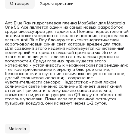
О товаре
Характеристики
Anti Blue Ray гидрогелевая пленка MosSeller для Motorola
One 5G Ace является одним из самых новых разработок
среди аксессуаров для гаджетов. Помимо первостепенной
задачи защиты экрана от сколов и царапин, гидрогелевая
пленка Anti Blue Ray блокирует высокоэнергетический
коротковолновый синий свет, который вреден для глаз.
Для создания этого изделия используется качественный
полимерный материал с высокой прочностью. За счет
этого она защищает телефон от появления царапин и
потертостей. Среди главных преимуществ этого
материала: - устойчивость к механическим повреждениям;
- легкое приклеивание к экрану и быстрое снятие; -
безопасность и отсутствие токсичных веществ в составе; -
долгий срок использования; - сохранение
чувствительности сенсора. Недостатки: - прия ярком
солнечном свете (именно солнечный) имеет имеет синий
оттенок. Приклеить пленку можно самостоятельно,
посмотрев видео инструкцию по QR-коду на оборотной
стороне упаковки. Даже если под пленкой останутся
пузырьки воздуха, они исчезнут через 1-2 суток.
Motorola