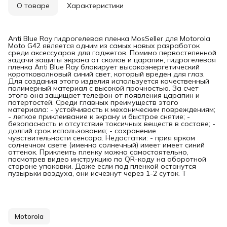
О товаре
Характеристики
Anti Blue Ray гидрогелевая пленка MosSeller для Motorola
Moto G42 является одним из самых новых разработок
среди аксессуаров для гаджетов. Помимо первостепенной
задачи защиты экрана от сколов и царапин, гидрогелевая
пленка Anti Blue Ray блокирует высокоэнергетический
коротковолновый синий свет, который вреден для глаз.
Для создания этого изделия используется качественный
полимерный материал с высокой прочностью. За счет
этого она защищает телефон от появления царапин и
потертостей. Среди главных преимуществ этого
материала: - устойчивость к механическим повреждениям;
- легкое приклеивание к экрану и быстрое снятие; -
безопасность и отсутствие токсичных веществ в составе; -
долгий срок использования; - сохранение
чувствительности сенсора. Недостатки: - прия ярком
солнечном свете (именно солнечный) имеет имеет синий
оттенок. Приклеить пленку можно самостоятельно,
посмотрев видео инструкцию по QR-коду на оборотной
стороне упаковки. Даже если под пленкой останутся
пузырьки воздуха, они исчезнут через 1-2 суток. Т
Motorola