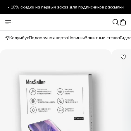
- 10% скидка на первый заказ для подписчиков рассылки
Колумбус
Подарочная карта
Новинки
Защитные стекла
Гидр