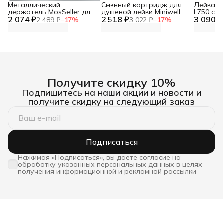
Металлический
Сменный картридж для
Лейка дл
держатель MosSeller для
душевой лейки Miniwell
L750 со
2 074 ₽
смартфона с
2 518 ₽
L750, угольный
3 090 ₽
фильтр
2 489 ₽
−
17
%
3 022 ₽
−
17
%
поддержкой MagSafe,
темно-серый
Получите скидку 10%
Подпишитесь на наши акции и новости и
получите скидку на следующий заказ
Подписаться
Нажимая «Подписаться», вы даете согласие на
обработку указанных персональных данных в целях
получения информационной и рекламной рассылки