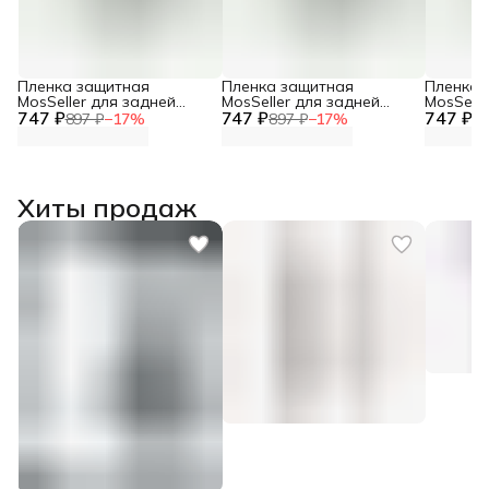
Пленка защитная
Пленка защитная
Пленка 
MosSeller для задней
MosSeller для задней
MosSelle
747 ₽
панели для Motorola Razr
747 ₽
панели для Motorola Razr
747 ₽
панели д
897 ₽
−
17
%
897 ₽
−
17
%
89
60 Ultra
60
40 Ultra
Хиты продаж