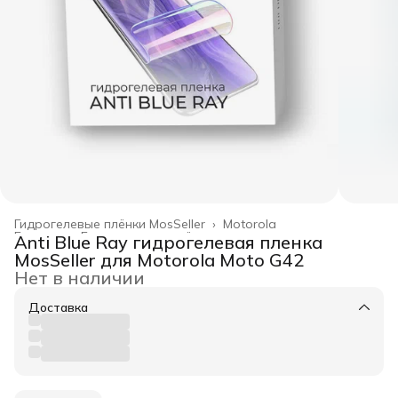
Гидрогелевые плёнки MosSeller
›
Motorola
Главная
›
Гидрогелевые плёнки
›
Anti Blue Ray гидрогелевая пленка
MosSeller для Motorola Moto G42
Нет в наличии
Доставка