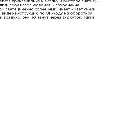
егкое приклеивание к экрану и быстрое снятие; -
олгий срок использования; - сохранение
ом свете (именно солнечный) имеет имеет синий
в видео инструкцию по QR-коду на оборотной
 воздуха, они исчезнут через 1-2 суток. Такие