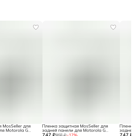
 MosSeller для
Пленка защитная MosSeller для
Пленка 
ля Motorola G
задней панели для Motorola G
задней 
747 ₽
Power (2025)
747 ₽
Power 
%
897 ₽
−
17
%
8