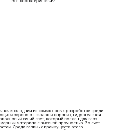
Все характеристики
повреждениям; - легкое приклеивание к экрану и быстрое
снятие; - безопасность и отсутствие токсичных веществ в
составе; - долгий срок использования; - сохранение
чувствительности сенсора. Недостатки: - прия ярком
солнечном свете (именно солнечный) имеет имеет синий
оттенок. Приклеить пленку можно самостоятельно, посмо
видео инструкцию по QR-коду на оборотной стороне
упаковки. Даже если под пленкой останутся пузырьки
воздуха, они исчезнут через 1-2 суток. Такие
20 является одним из самых новых разработок среди
ащиты экрана от сколов и царапин, гидрогелевая
оволновый синий свет, который вреден для глаз.
имерный материал с высокой прочностью. За счет
остей. Среди главных преимуществ этого