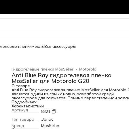
огелевые плёнки
Чехлы
Все аксессуары
Гидрогелевые плёнки MosSeller
›
Motorola
Главная
›
Гидрогелевые плёнки
›
Anti Blue Ray гидрогелевая пленка
MosSeller для Motorola G20
О товаре
Anti Blue Ray гидрогелевая пленка MosSeller для Motorola 
является одним из самых новых разработок среди
аксессуаров для гаджетов. Помимо первостепенной зада
защиты экрана от сколов и царапин, гидрогелевая пленка
Подробнее
Blue Ray блокирует высокоэнергетический коротковолно
Характеристики
синий свет, который вреден для глаз. Для создания этого
Артикул
8321
изделия используется качественный полимерный материа
высокой прочностью. За счет этого она защищает телефо
Тип товара
Запас
появления царапин и потертостей. Среди главных
Бренд
MosSeller
преимуществ этого материала: - устойчивость к механиче