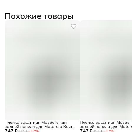
Похожие товары
Пленка защитная MosSeller для
Пленка защитная MosSell
задней панели для Motorola Razr
задней панели для Motor
747 ₽
60 Ultra
747 ₽
60
897 ₽
−
17
%
897 ₽
−
17
%