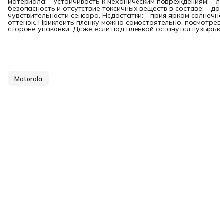
материала: - устойчивость к механическим повреждениям; - л
безопасность и отсутствие токсичных веществ в составе; - д
чувствительности сенсора. Недостатки: - прия ярком солнечн
оттенок. Приклеить пленку можно самостоятельно, посмотре
стороне упаковки. Даже если под пленкой останутся пузырьки
Motorola