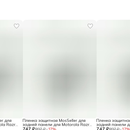
er для
Пленка защитная MosSeller для
Пленка защитная
ola Razr
задней панели для Motorola Razr
задней панели д
747 ₽
40 Ultra
747 ₽
Stylus 5G (2025)
897 ₽
−
17
%
897 ₽
−
17