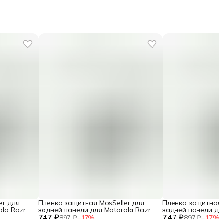
er для
Пленка защитная MosSeller для
Пленка защитная
ola Razr
задней панели для Motorola Razr
задней панели д
747 ₽
40 Ultra
747 ₽
Stylus 5G (2025)
897 ₽
−
17
%
897 ₽
−
17