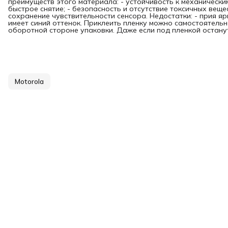
преимуществ этого материала: - устойчивость к механически
быстрое снятие; - безопасность и отсутствие токсичных вещес
сохранение чувствительности сенсора. Недостатки: - прия я
имеет синий оттенок. Приклеить пленку можно самостоятельн
оборотной стороне упаковки. Даже если под пленкой останут
Motorola