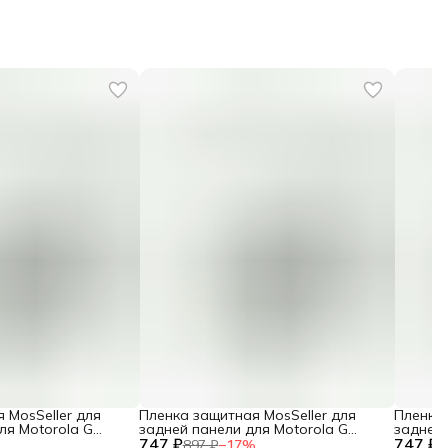
 MosSeller для
Пленка защитная MosSeller для
Пленка 
ля Motorola G
задней панели для Motorola G
задней 
747 ₽
Power (2025)
747 ₽
Power 
%
897 ₽
−
17
%
8