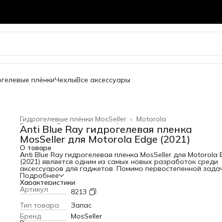
огелевые плёнки
Чехлы
Все аксессуары
Гидрогелевые плёнки MosSeller
›
Motorola
Главная
›
Гидрогелевые плёнки
›
Anti Blue Ray гидрогелевая пленка
MosSeller для Motorola Edge (2021)
О товаре
Anti Blue Ray гидрогелевая пленка MosSeller для Motorola
(2021) является одним из самых новых разработок среди
аксессуаров для гаджетов. Помимо первостепенной зада
защиты экрана от сколов и царапин, гидрогелевая пленка
Подробнее
Blue Ray блокирует высокоэнергетический коротковолно
Характеристики
синий свет, который вреден для глаз. Для создания этого
Артикул
8213
изделия используется качественный полимерный материа
высокой прочностью. За счет этого она защищает телефо
Тип товара
Запас
появления царапин и потертостей. Среди главных
Бренд
MosSeller
преимуществ этого материала: - устойчивость к механиче