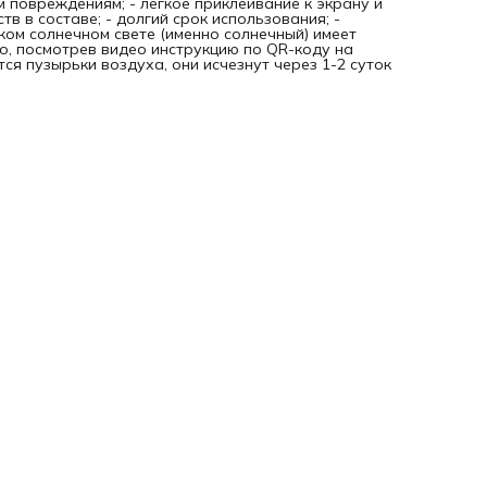
м повреждениям; - легкое приклеивание к экрану и
тв в составе; - долгий срок использования; -
рком солнечном свете (именно солнечный) имеет
о, посмотрев видео инструкцию по QR-коду на
ся пузырьки воздуха, они исчезнут через 1-2 суток