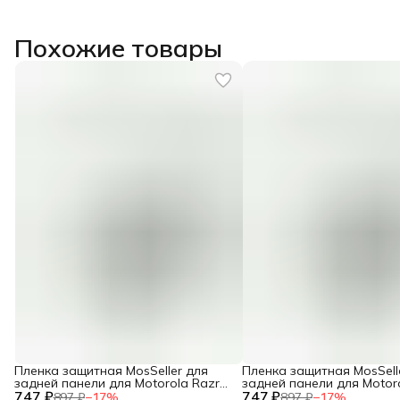
Похожие товары
Пленка защитная MosSeller для
Пленка защитная MosSell
задней панели для Motorola Razr
задней панели для Motor
747 ₽
60 Ultra
747 ₽
60
897 ₽
−
17
%
897 ₽
−
17
%