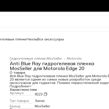
огелевые плёнки
Чехлы
Все аксессуары
Гидрогелевые плёнки MosSeller
›
Motorola
Главная
›
Гидрогелевые плёнки
›
Anti Blue Ray гидрогелевая пленка
MosSeller для Motorola Edge 20
О товаре
Anti Blue Ray гидрогелевая пленка MosSeller для Motorola
20 является одним из самых новых разработок среди
аксессуаров для гаджетов. Помимо первостепенной зада
защиты экрана от сколов и царапин, гидрогелевая пленка
Подробнее
Blue Ray блокирует высокоэнергетический коротковолно
Характеристики
синий свет, который вреден для глаз. Для создания этого
Артикул
8223
изделия используется качественный полимерный материа
высокой прочностью. За счет этого она защищает телефо
Тип товара
Запас
появления царапин и потертостей. Среди главных
Бренд
MosSeller
преимуществ этого материала: - устойчивость к механиче