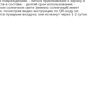
м повреждениям; - легкое приклеивание к экрану и
тв в составе; - долгий срок использования; -
рком солнечном свете (именно солнечный) имеет
о, посмотрев видео инструкцию по QR-коду на
я пузырьки воздуха, они исчезнут через 1-2 суток.