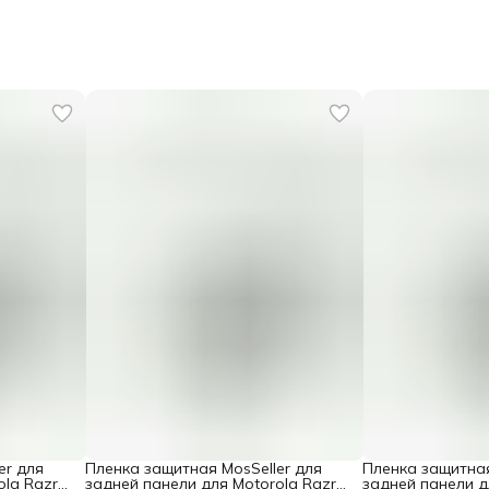
er для
Пленка защитная MosSeller для
Пленка защитная
ola Razr
задней панели для Motorola Razr
задней панели д