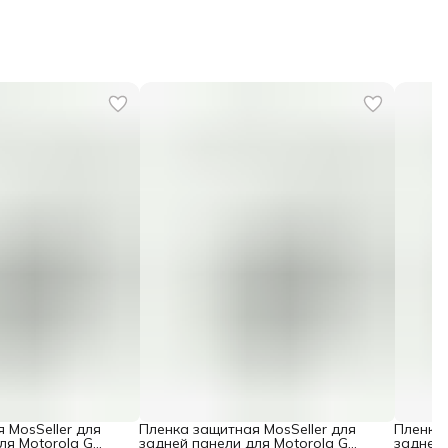
 MosSeller для
Пленка защитная MosSeller для
Пленка 
ля Motorola G
задней панели для Motorola G
задней 