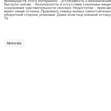
преимуществ этого материала: - устойчивость к механически
быстрое снятие; - безопасность и отсутствие токсичных вещес
сохранение чувствительности сенсора. Недостатки: - прия я
имеет синий оттенок. Приклеить пленку можно самостоятельн
оборотной стороне упаковки. Даже если под пленкой останутс
Та
Motorola