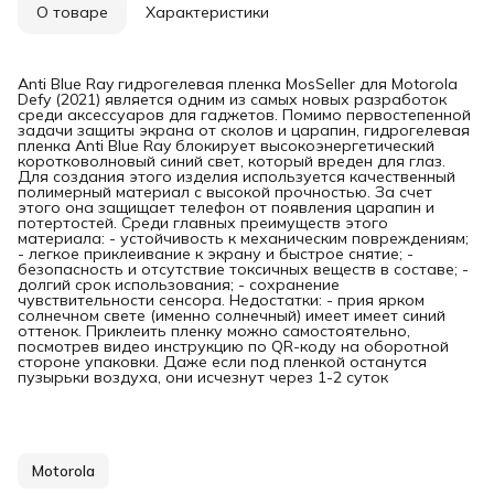
О товаре
Характеристики
Anti Blue Ray гидрогелевая пленка MosSeller для Motorola
Defy (2021) является одним из самых новых разработок
среди аксессуаров для гаджетов. Помимо первостепенной
задачи защиты экрана от сколов и царапин, гидрогелевая
пленка Anti Blue Ray блокирует высокоэнергетический
коротковолновый синий свет, который вреден для глаз.
Для создания этого изделия используется качественный
полимерный материал с высокой прочностью. За счет
этого она защищает телефон от появления царапин и
потертостей. Среди главных преимуществ этого
материала: - устойчивость к механическим повреждениям;
- легкое приклеивание к экрану и быстрое снятие; -
безопасность и отсутствие токсичных веществ в составе; -
долгий срок использования; - сохранение
чувствительности сенсора. Недостатки: - прия ярком
солнечном свете (именно солнечный) имеет имеет синий
оттенок. Приклеить пленку можно самостоятельно,
посмотрев видео инструкцию по QR-коду на оборотной
стороне упаковки. Даже если под пленкой останутся
пузырьки воздуха, они исчезнут через 1-2 суток
Motorola