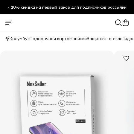
- 10% скидка на первый заказ для подписчиков рассылки
Колумбус
Подарочная карта
Новинки
Защитные стекла
Гидр