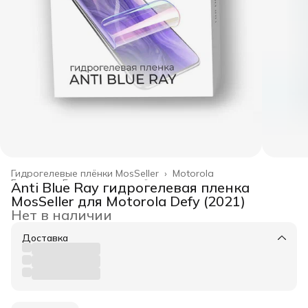
Гидрогелевые плёнки MosSeller
›
Motorola
Главная
›
Гидрогелевые плёнки
›
Anti Blue Ray гидрогелевая пленка
MosSeller для Motorola Defy (2021)
Нет в наличии
Доставка