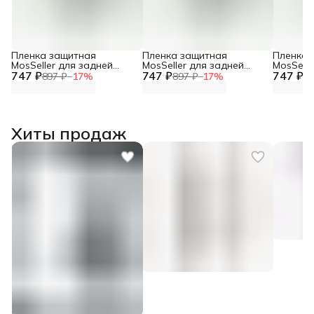
Пленка защитная
Пленка защитная
Пленка 
MosSeller для задней
MosSeller для задней
MosSelle
747 ₽
панели для Motorola Razr
747 ₽
панели для Motorola Razr
747 ₽
панели д
897 ₽
−
17
%
897 ₽
−
17
%
89
60 Ultra
60
40 Ultra
Хиты продаж