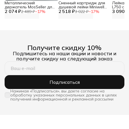
Металлический
Сменный картридж для
Лейка дл
держатель MosSeller для
душевой лейки Miniwell
L750 со
2 074 ₽
смартфона с
2 518 ₽
L750, угольный
3 090 ₽
фильтр
2 489 ₽
−
17
%
3 022 ₽
−
17
%
поддержкой MagSafe,
темно-серый
Получите скидку 10%
Подпишитесь на наши акции и новости и
получите скидку на следующий заказ
Подписаться
Нажимая «Подписаться», вы даете согласие на
обработку указанных персональных данных в целях
получения информационной и рекламной рассылки