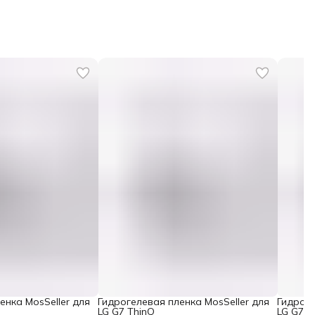
енка MosSeller для
Гидрогелевая пленка MosSeller для
Гидроге
LG G7 ThinQ
LG G7 Fi