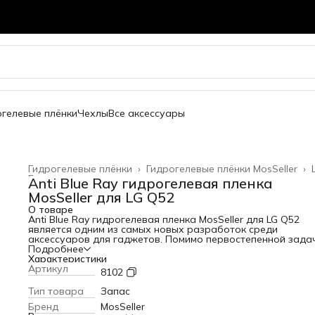
огелевые плёнки
Чехлы
Все аксессуары
Гидрогелевые плёнки
›
Гидрогелевые плёнки MosSeller
›
Главная
›
Anti Blue Ray гидрогелевая пленка
MosSeller для LG Q52
О товаре
Anti Blue Ray гидрогелевая пленка MosSeller для LG Q52
является одним из самых новых разработок среди
аксессуаров для гаджетов. Помимо первостепенной зада
защиты экрана от сколов и царапин, гидрогелевая пленка
Подробнее
Blue Ray блокирует высокоэнергетический коротковолно
Характеристики
синий свет, который вреден для глаз. Для создания этого
Артикул
8102
изделия используется качественный полимерный материа
высокой прочностью. За счет этого она защищает телефо
Тип товара
Запас
появления царапин и потертостей. Среди главных
Бренд
MosSeller
преимуществ этого материала: - устойчивость к механиче