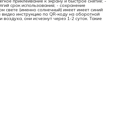
егкое приклеивание к экрану и быстрое снятие; -
олгий срок использования; - сохранение
ом свете (именно солнечный) имеет имеет синий
в видео инструкцию по QR-коду на оборотной
 воздуха, они исчезнут через 1-2 суток. Такие