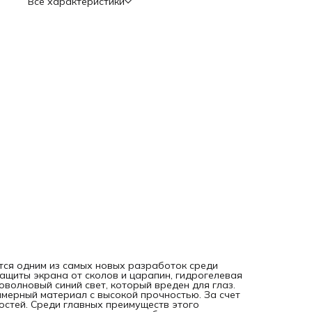
Все характеристики
повреждениям; - легкое приклеивание к экрану и быстрое
снятие; - безопасность и отсутствие токсичных веществ в
составе; - долгий срок использования; - сохранение
чувствительности сенсора. Недостатки: - прия ярком
солнечном свете (именно солнечный) имеет имеет синий
оттенок. Приклеить пленку можно самостоятельно, посмо
видео инструкцию по QR-коду на оборотной стороне
упаковки. Даже если под пленкой останутся пузырьки
воздуха, они исчезнут через 1-2 суток. Такие пленки
яется одним из самых новых разработок среди
ащиты экрана от сколов и царапин, гидрогелевая
оволновый синий свет, который вреден для глаз.
имерный материал с высокой прочностью. За счет
остей. Среди главных преимуществ этого