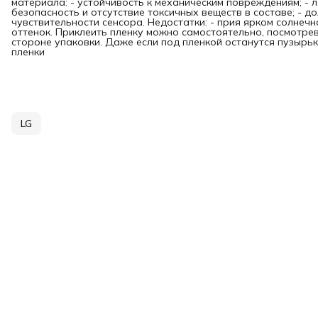
материала: - устойчивость к механическим повреждениям; - л
безопасность и отсутствие токсичных веществ в составе; - д
чувствительности сенсора. Недостатки: - прия ярком солнечн
оттенок. Приклеить пленку можно самостоятельно, посмотре
стороне упаковки. Даже если под пленкой останутся пузырьки
пленки
LG