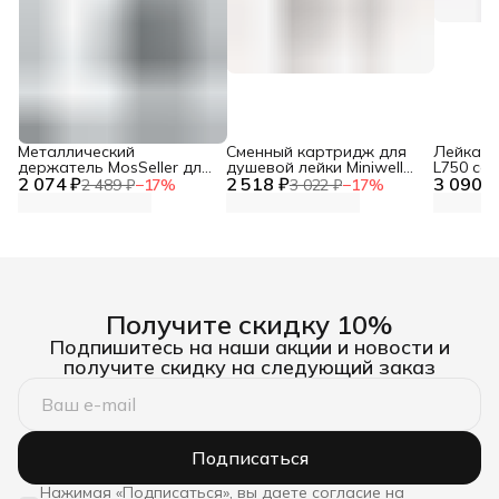
Металлический
Сменный картридж для
Лейка дл
держатель MosSeller для
душевой лейки Miniwell
L750 со
2 074 ₽
смартфона с
2 518 ₽
L750, угольный
3 090 ₽
фильтр
2 489 ₽
−
17
%
3 022 ₽
−
17
%
поддержкой MagSafe,
темно-серый
Получите скидку 10%
Подпишитесь на наши акции и новости и
получите скидку на следующий заказ
Подписаться
Нажимая «Подписаться», вы даете согласие на