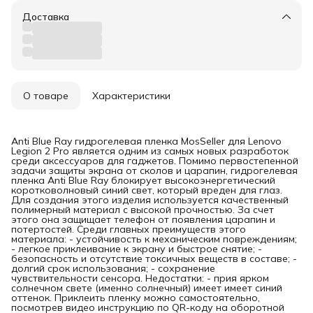
Доставка
О товаре
Характеристики
Anti Blue Ray гидрогелевая пленка MosSeller для Lenovo
Legion 2 Pro является одним из самых новых разработок
среди аксессуаров для гаджетов. Помимо первостепенной
задачи защиты экрана от сколов и царапин, гидрогелевая
пленка Anti Blue Ray блокирует высокоэнергетический
коротковолновый синий свет, который вреден для глаз.
Для создания этого изделия используется качественный
полимерный материал с высокой прочностью. За счет
этого она защищает телефон от появления царапин и
потертостей. Среди главных преимуществ этого
материала: - устойчивость к механическим повреждениям;
- легкое приклеивание к экрану и быстрое снятие; -
безопасность и отсутствие токсичных веществ в составе; -
долгий срок использования; - сохранение
чувствительности сенсора. Недостатки: - прия ярком
солнечном свете (именно солнечный) имеет имеет синий
оттенок. Приклеить пленку можно самостоятельно,
посмотрев видео инструкцию по QR-коду на оборотной