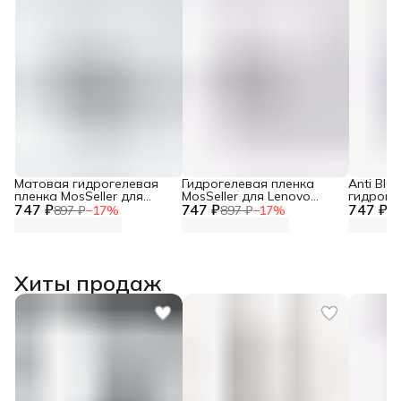
Матовая гидрогелевая
Гидрогелевая пленка
Anti Blu
пленка MosSeller для
MosSeller для Lenovo
гидроге
747 ₽
Lenovo Legion Y70
747 ₽
Legion Y70
747 ₽
MosSelle
897 ₽
−
17
%
897 ₽
−
17
%
89
Legion Y
Хиты продаж