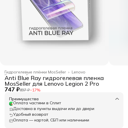
Гидрогелевые плёнки MosSeller
›
Lenovo
Главная
›
Гидрогелевые плёнки
›
Anti Blue Ray гидрогелевая пленка
MosSeller для Lenovo Legion 2 Pro
747 ₽
897 ₽
−
17
%
Преимущества
Оплата частями в Сплит
Доставка в пункты выдачи или до двери
Удобный возврат
Оплата — картой, СБП или наличными