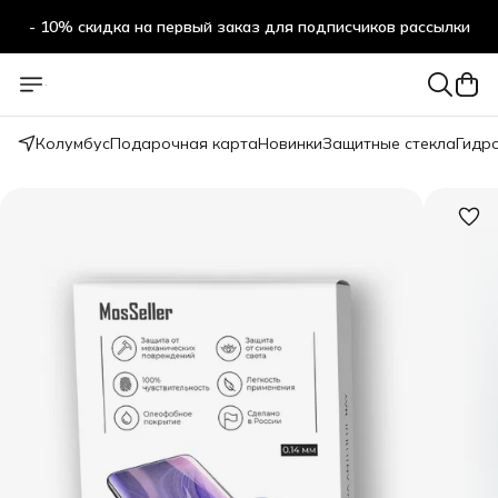
- 10% скидка на первый заказ для подписчиков рассылки
Колумбус
Подарочная карта
Новинки
Защитные стекла
Гидр