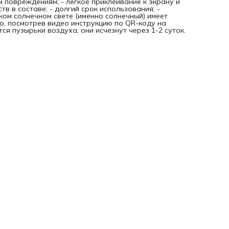
м повреждениям; - легкое приклеивание к экрану и
тв в составе; - долгий срок использования; -
рком солнечном свете (именно солнечный) имеет
о, посмотрев видео инструкцию по QR-коду на
я пузырьки воздуха, они исчезнут через 1-2 суток.