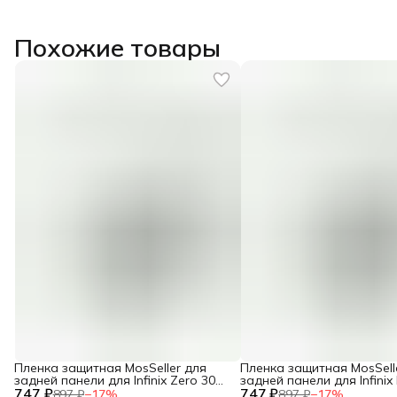
Похожие товары
Пленка защитная MosSeller для
Пленка защитная MosSell
задней панели для Infinix Zero 30
задней панели для Infinix
747 ₽
5G
747 ₽
Pro 5G
897 ₽
−
17
%
897 ₽
−
17
%