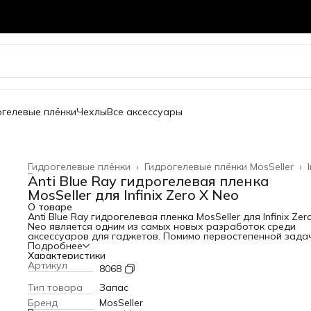
огелевые плёнки
Чехлы
Все аксессуары
Гидрогелевые плёнки
›
Гидрогелевые плёнки MosSeller
›
Главная
›
Anti Blue Ray гидрогелевая пленка
MosSeller для Infinix Zero X Neo
О товаре
Anti Blue Ray гидрогелевая пленка MosSeller для Infinix Zer
Neo является одним из самых новых разработок среди
аксессуаров для гаджетов. Помимо первостепенной зада
защиты экрана от сколов и царапин, гидрогелевая пленка
Подробнее
Blue Ray блокирует высокоэнергетический коротковолно
Характеристики
синий свет, который вреден для глаз. Для создания этого
Артикул
8068
изделия используется качественный полимерный материа
высокой прочностью. За счет этого она защищает телефо
Тип товара
Запас
появления царапин и потертостей. Среди главных
Бренд
MosSeller
преимуществ этого материала: - устойчивость к механиче