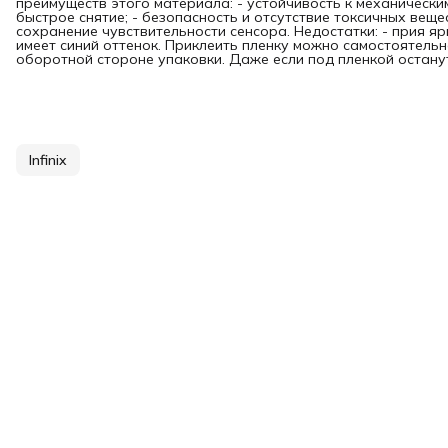
преимуществ этого материала: - устойчивость к механически
быстрое снятие; - безопасность и отсутствие токсичных вещес
сохранение чувствительности сенсора. Недостатки: - прия я
имеет синий оттенок. Приклеить пленку можно самостоятельн
оборотной стороне упаковки. Даже если под пленкой останутс
Infinix