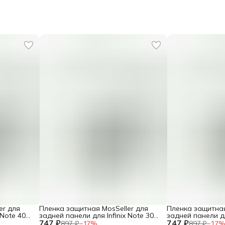
er для
Пленка защитная MosSeller для
Пленка защитная
 Note 40
задней панели для Infinix Note 30
задней панели дл
747 ₽
VIP
747 ₽
Pro+ 4G
897 ₽
−
17
%
897 ₽
−
17