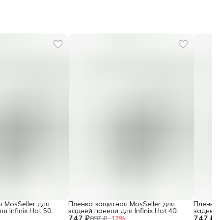
 MosSeller для
Пленка защитная MosSeller для
Пленка 
я Infinix Hot 50
задней панели для Infinix Hot 40i
задней 
747 ₽
747 ₽
%
897 ₽
−
17
%
8