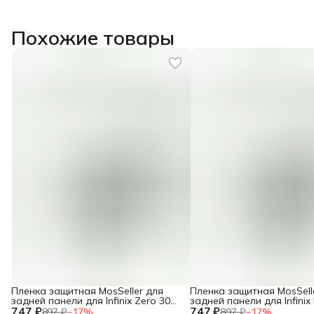
Похожие товары
Пленка защитная MosSeller для
Пленка защитная MosSell
задней панели для Infinix Zero 30
задней панели для Infinix
747 ₽
5G
747 ₽
Pro 5G
897 ₽
−
17
%
897 ₽
−
17
%