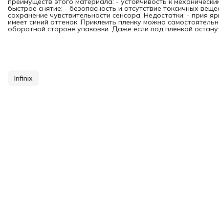
преимуществ этого материала: - устойчивость к механически
быстрое снятие; - безопасность и отсутствие токсичных вещес
сохранение чувствительности сенсора. Недостатки: - прия я
имеет синий оттенок. Приклеить пленку можно самостоятельн
оборотной стороне упаковки. Даже если под пленкой останутс
Infinix