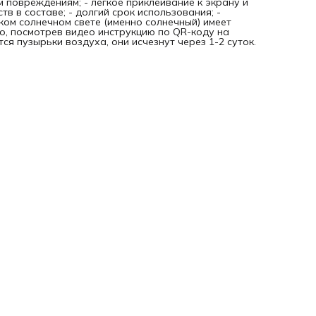
м повреждениям; - легкое приклеивание к экрану и
тв в составе; - долгий срок использования; -
рком солнечном свете (именно солнечный) имеет
о, посмотрев видео инструкцию по QR-коду на
я пузырьки воздуха, они исчезнут через 1-2 суток.