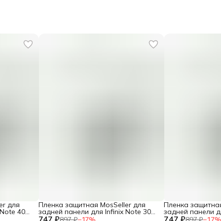
er для
Пленка защитная MosSeller для
Пленка защитная
 Note 40
задней панели для Infinix Note 30
задней панели дл
747 ₽
VIP
747 ₽
Pro+ 4G
897 ₽
−
17
%
897 ₽
−
17