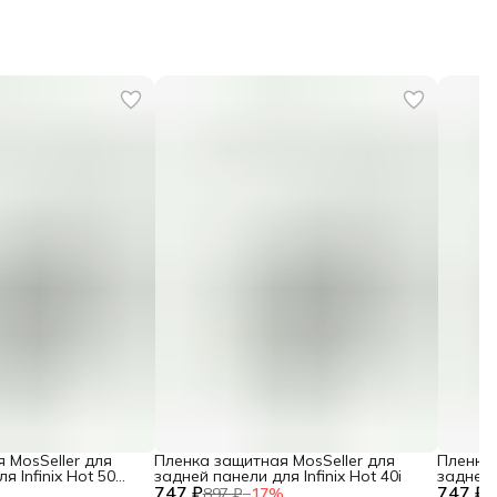
 MosSeller для
Пленка защитная MosSeller для
Пленка 
я Infinix Hot 50
задней панели для Infinix Hot 40i
задней 
747 ₽
747 ₽
%
897 ₽
−
17
%
8