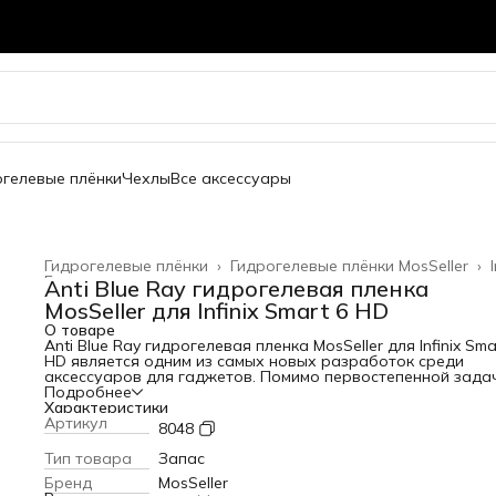
огелевые плёнки
Чехлы
Все аксессуары
Гидрогелевые плёнки
›
Гидрогелевые плёнки MosSeller
›
Главная
›
Anti Blue Ray гидрогелевая пленка
MosSeller для Infinix Smart 6 HD
О товаре
Anti Blue Ray гидрогелевая пленка MosSeller для Infinix Sma
HD является одним из самых новых разработок среди
аксессуаров для гаджетов. Помимо первостепенной зада
защиты экрана от сколов и царапин, гидрогелевая пленка
Подробнее
Blue Ray блокирует высокоэнергетический коротковолно
Характеристики
синий свет, который вреден для глаз. Для создания этого
Артикул
8048
изделия используется качественный полимерный материа
высокой прочностью. За счет этого она защищает телефо
Тип товара
Запас
появления царапин и потертостей. Среди главных
Бренд
MosSeller
преимуществ этого материала: - устойчивость к механиче