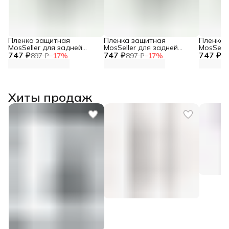
Пленка защитная
Пленка защитная
Пленка 
MosSeller для задней
MosSeller для задней
MosSelle
747 ₽
панели для Infinix Zero 30
747 ₽
панели для Infinix Note 40
747 ₽
панели д
897 ₽
−
17
%
897 ₽
−
17
%
89
5G
Pro 5G
VIP
Хиты продаж