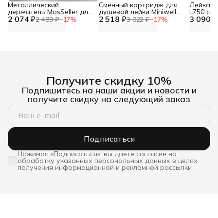
Металлический
Сменный картридж для
Лейка дл
держатель MosSeller для
душевой лейки Miniwell
L750 со
2 074 ₽
смартфона с
2 518 ₽
L750, угольный
3 090 ₽
фильтр
2 489 ₽
−
17
%
3 022 ₽
−
17
%
поддержкой MagSafe,
темно-серый
Получите скидку 10%
Подпишитесь на наши акции и новости и
получите скидку на следующий заказ
Подписаться
Нажимая «Подписаться», вы даете согласие на
обработку указанных персональных данных в целях
получения информационной и рекламной рассылки