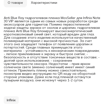
О товаре
Характеристики
Anti Blue Ray гидрогелевая пленка MosSeller для Infinix Note
30 VIP является одним из самых новых разработок среди
аксессуаров для гаджетов. Помимо первостепенной
задачи защиты экрана от сколов и царапин, гидрогелевая
пленка Anti Blue Ray блокирует высокоэнергетический
коротковолновый синий свет, который вреден для глаз.
Для создания этого изделия используется качественный
полимерный материал с высокой прочностью. За счет
этого она защищает телефон от появления царапин и
потертостей. Среди главных преимуществ этого
материала: - устойчивость к механическим повреждениям;
- легкое приклеивание к экрану и быстрое снятие; -
безопасность и отсутствие токсичных веществ в составе; -
долгий срок использования; - сохранение
чувствительности сенсора. Недостатки: - прия ярком
солнечном свете (именно солнечный) имеет имеет синий
оттенок. Приклеить пленку можно самостоятельно,
посмотрев видео инструкцию по QR-коду на оборотной
стороне упаковки. Даже если под пленкой останутся
пузырьки воздуха, они исчезнут через 1-2 суток.
Infinix