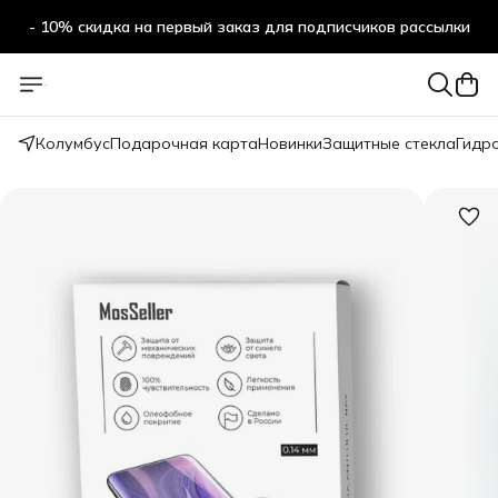
- 10% скидка на первый заказ для подписчиков рассылки
Колумбус
Подарочная карта
Новинки
Защитные стекла
Гидр