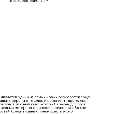
Все характеристики
повреждениям; - легкое приклеивание к экрану и быстрое
снятие; - безопасность и отсутствие токсичных веществ в
составе; - долгий срок использования; - сохранение
чувствительности сенсора. Недостатки: - прия ярком
солнечном свете (именно солнечный) имеет имеет синий
оттенок. Приклеить пленку можно самостоятельно, посмо
видео инструкцию по QR-коду на оборотной стороне
упаковки. Даже если под пленкой останутся пузырьки
воздуха, они исчезнут через 1-2 суток. Так
 30 является одним из самых новых разработок среди
ащиты экрана от сколов и царапин, гидрогелевая
оволновый синий свет, который вреден для глаз.
имерный материал с высокой прочностью. За счет
остей. Среди главных преимуществ этого