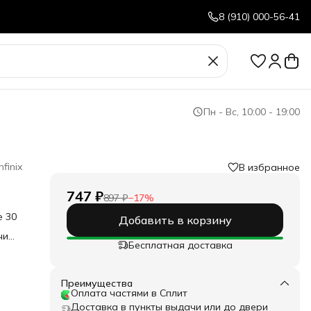
8 (910) 000-56-41
Пн - Вс, 10:00 - 19:00
Infinix
В избранное
747 ₽
897 ₽
−
17
%
e 30
Добавить в корзину
чи
Бесплатная доставка
 Anti
вый
л с
Преимущества
н от
Оплата частями в Сплит
ским
Доставка в пункты выдачи или до двери