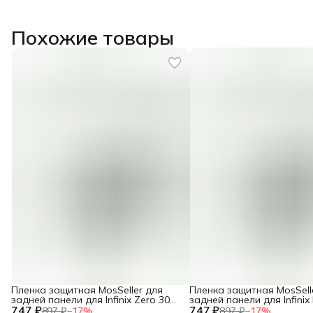
Похожие товары
Пленка защитная MosSeller для
Пленка защитная MosSell
задней панели для Infinix Zero 30
задней панели для Infinix
747 ₽
5G
747 ₽
Pro 5G
897 ₽
−
17
%
897 ₽
−
17
%