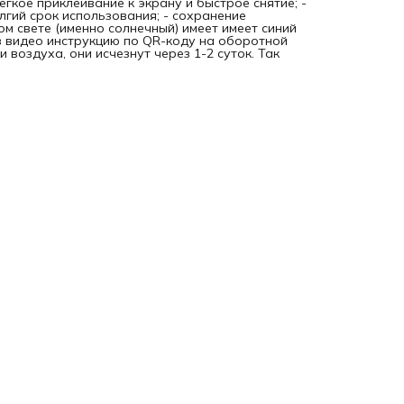
егкое приклеивание к экрану и быстрое снятие; -
олгий срок использования; - сохранение
ом свете (именно солнечный) имеет имеет синий
в видео инструкцию по QR-коду на оборотной
 воздуха, они исчезнут через 1-2 суток. Так