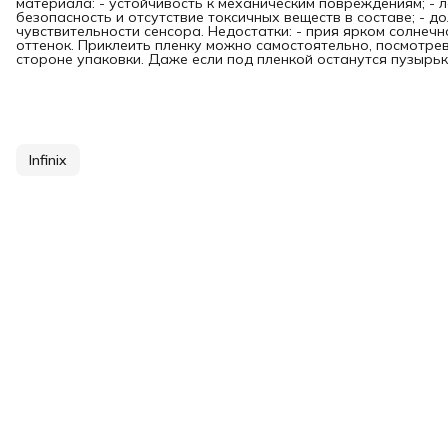
материала: - устойчивость к механическим повреждениям; - л
безопасность и отсутствие токсичных веществ в составе; - д
чувствительности сенсора. Недостатки: - прия ярком солнечн
оттенок. Приклеить пленку можно самостоятельно, посмотре
стороне упаковки. Даже если под пленкой останутся пузырьки
Infinix