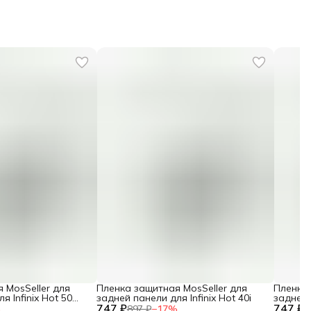
 MosSeller для
Пленка защитная MosSeller для
Пленка 
я Infinix Hot 50
задней панели для Infinix Hot 40i
задней 
747 ₽
747 ₽
%
897 ₽
−
17
%
8