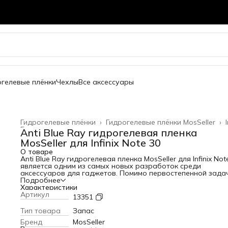
огелевые плёнки
Чехлы
Все аксессуары
Гидрогелевые плёнки
›
Гидрогелевые плёнки MosSeller
›
Главная
›
Anti Blue Ray гидрогелевая пленка
MosSeller для Infinix Note 30
О товаре
Anti Blue Ray гидрогелевая пленка MosSeller для Infinix Not
является одним из самых новых разработок среди
аксессуаров для гаджетов. Помимо первостепенной зада
защиты экрана от сколов и царапин, гидрогелевая пленка
Подробнее
Blue Ray блокирует высокоэнергетический коротковолно
Характеристики
синий свет, который вреден для глаз. Для создания этого
Артикул
13351
изделия используется качественный полимерный материа
высокой прочностью. За счет этого она защищает телефо
Тип товара
Запас
появления царапин и потертостей. Среди главных
Бренд
MosSeller
преимуществ этого материала: - устойчивость к механиче