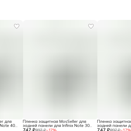
er для
Пленка защитная MosSeller для
Пленка защитная
 Note 40
задней панели для Infinix Note 30
задней панели дл
747 ₽
VIP
747 ₽
Pro+ 4G
897 ₽
−
17
%
897 ₽
−
17