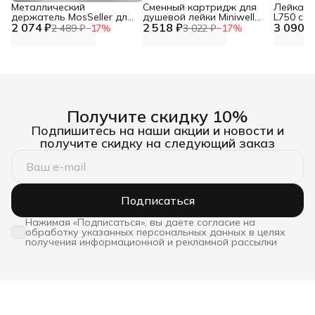
Металлический
Сменный картридж для
Лейка дл
держатель MosSeller для
душевой лейки Miniwell
L750 со
2 074 ₽
смартфона с
2 518 ₽
L750, угольный
3 090 ₽
фильтр
2 489 ₽
−
17
%
3 022 ₽
−
17
%
поддержкой MagSafe,
темно-серый
Получите скидку 10%
Подпишитесь на наши акции и новости и
получите скидку на следующий заказ
Подписаться
Нажимая «Подписаться», вы даете согласие на
обработку указанных персональных данных в целях
получения информационной и рекламной рассылки