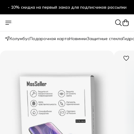
- 10% скидка на первый заказ для подписчиков рассылки
Колумбус
Подарочная карта
Новинки
Защитные стекла
Гидр