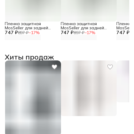
Пленка защитная
Пленка защитная
Пленка 
MosSeller для задней
MosSeller для задней
MosSelle
747 ₽
панели для Infinix Zero 30
747 ₽
панели для Infinix Note 40
747 ₽
панели д
897 ₽
−
17
%
897 ₽
−
17
%
89
5G
Pro 5G
VIP
Хиты продаж