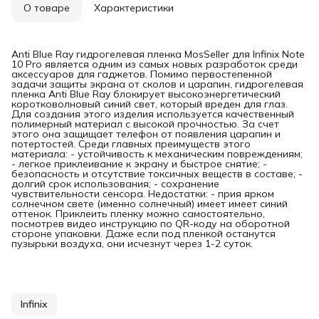
О товаре
Характеристики
Anti Blue Ray гидрогелевая пленка MosSeller для Infinix Note
10 Pro является одним из самых новых разработок среди
аксессуаров для гаджетов. Помимо первостепенной
задачи защиты экрана от сколов и царапин, гидрогелевая
пленка Anti Blue Ray блокирует высокоэнергетический
коротковолновый синий свет, который вреден для глаз.
Для создания этого изделия используется качественный
полимерный материал с высокой прочностью. За счет
этого она защищает телефон от появления царапин и
потертостей. Среди главных преимуществ этого
материала: - устойчивость к механическим повреждениям;
- легкое приклеивание к экрану и быстрое снятие; -
безопасность и отсутствие токсичных веществ в составе; -
долгий срок использования; - сохранение
чувствительности сенсора. Недостатки: - прия ярком
солнечном свете (именно солнечный) имеет имеет синий
оттенок. Приклеить пленку можно самостоятельно,
посмотрев видео инструкцию по QR-коду на оборотной
стороне упаковки. Даже если под пленкой останутся
пузырьки воздуха, они исчезнут через 1-2 суток.
Infinix