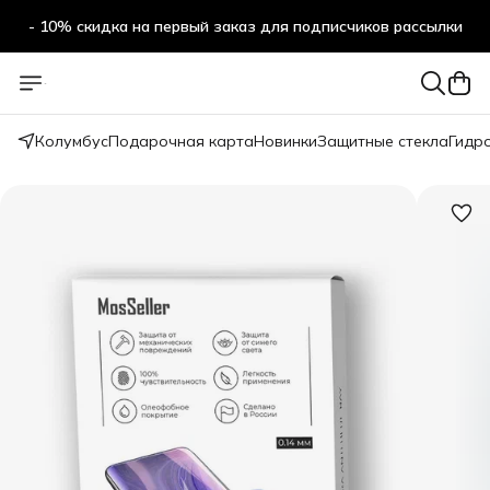
- 10% скидка на первый заказ для подписчиков рассылки
Колумбус
Подарочная карта
Новинки
Защитные стекла
Гидр