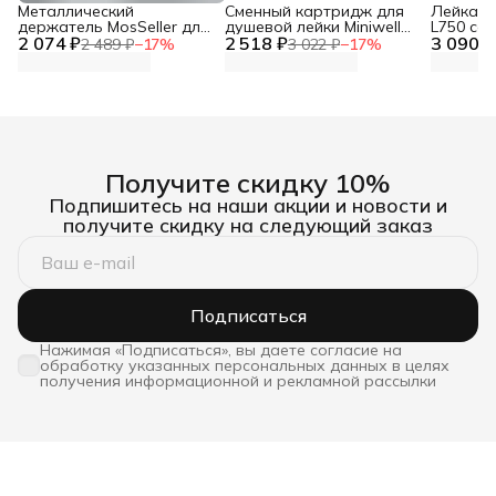
Металлический
Сменный картридж для
Лейка дл
держатель MosSeller для
душевой лейки Miniwell
L750 со
2 074 ₽
смартфона с
2 518 ₽
L750, угольный
3 090 ₽
фильтр
2 489 ₽
−
17
%
3 022 ₽
−
17
%
поддержкой MagSafe,
темно-серый
Получите скидку 10%
Подпишитесь на наши акции и новости и
получите скидку на следующий заказ
Подписаться
Нажимая «Подписаться», вы даете согласие на
обработку указанных персональных данных в целях
получения информационной и рекламной рассылки