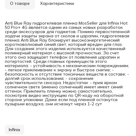
О товаре
Характеристики
Anti Blue Ray гидрогелевая пленка MosSeller для Infinix Hot
50 Pro+ 4G является одним из самых новых разработок
среди аксессуаров для гаджетов. Помимо первостепенной
задачи защиты экрана от сколов и царапин, гидрогелевая
пленка Anti Blue Ray блокирует высокоэнергетический
коротковолновый синий свет, который вреден для глаз.
Для создания этого изделия используется качественный
полимерный материал с высокой прочностью. За счет
этого она защищает телефон от появления царапин и
потертостей. Среди главных преимуществ этого
материала: - устойчивость к механическим повреждениям;
- легкое приклеивание к экрану и быстрое снятие; -
безопасность и отсутствие токсичных веществ в составе; -
долгий срок использования; - сохранение
чувствительности сенсора. Недостатки: - прия ярком
солнечном свете (именно солнечный) имеет имеет синий
оттенок. Приклеить пленку можно самостоятельно,
посмотрев видео инструкцию по QR-коду на оборотной
стороне упаковки. Даже если под пленкой останутся
пузырьки воздуха, они исчезнут через 1-2 сут
Infinix