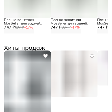
Пленка защитная
Пленка защитная
Пленка 
MosSeller для задней
MosSeller для задней
MosSelle
747 ₽
панели для Infinix Zero 30
747 ₽
панели для Infinix Note 40
747 ₽
панели д
897 ₽
−
17
%
897 ₽
−
17
%
89
5G
Pro 5G
VIP
Хиты продаж