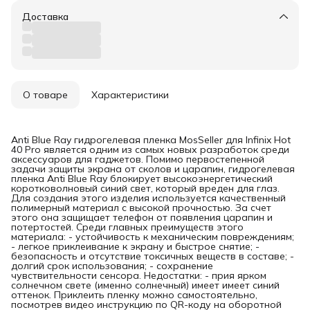
Доставка
О товаре
Характеристики
Anti Blue Ray гидрогелевая пленка MosSeller для Infinix Hot
40 Pro является одним из самых новых разработок среди
аксессуаров для гаджетов. Помимо первостепенной
задачи защиты экрана от сколов и царапин, гидрогелевая
пленка Anti Blue Ray блокирует высокоэнергетический
коротковолновый синий свет, который вреден для глаз.
Для создания этого изделия используется качественный
полимерный материал с высокой прочностью. За счет
этого она защищает телефон от появления царапин и
потертостей. Среди главных преимуществ этого
материала: - устойчивость к механическим повреждениям;
- легкое приклеивание к экрану и быстрое снятие; -
безопасность и отсутствие токсичных веществ в составе; -
долгий срок использования; - сохранение
чувствительности сенсора. Недостатки: - прия ярком
солнечном свете (именно солнечный) имеет имеет синий
оттенок. Приклеить пленку можно самостоятельно,
посмотрев видео инструкцию по QR-коду на оборотной