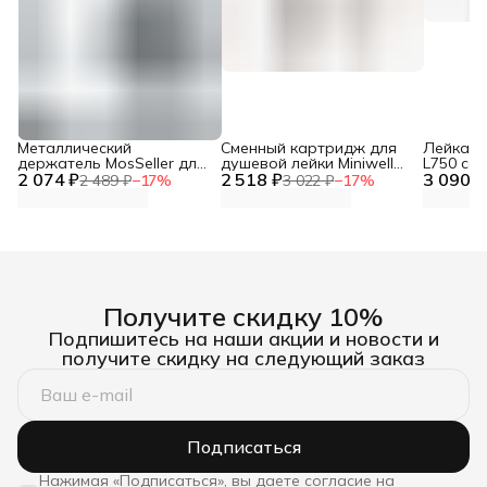
Металлический
Сменный картридж для
Лейка дл
держатель MosSeller для
душевой лейки Miniwell
L750 со
2 074 ₽
смартфона с
2 518 ₽
L750, угольный
3 090 ₽
фильтр
2 489 ₽
−
17
%
3 022 ₽
−
17
%
поддержкой MagSafe,
темно-серый
Получите скидку 10%
Подпишитесь на наши акции и новости и
получите скидку на следующий заказ
Подписаться
Нажимая «Подписаться», вы даете согласие на