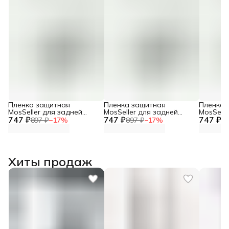
Пленка защитная
Пленка защитная
Пленка 
MosSeller для задней
MosSeller для задней
MosSelle
747 ₽
панели для Infinix Zero 30
747 ₽
панели для Infinix Note 40
747 ₽
панели д
897 ₽
−
17
%
897 ₽
−
17
%
89
5G
Pro 5G
VIP
Хиты продаж