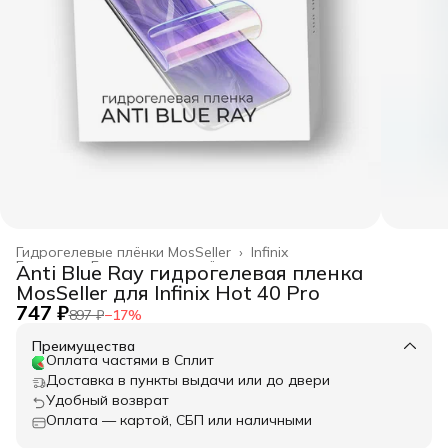
Гидрогелевые плёнки MosSeller
›
Infinix
Главная
›
Гидрогелевые плёнки
›
Anti Blue Ray гидрогелевая пленка
MosSeller для Infinix Hot 40 Pro
747 ₽
897 ₽
−
17
%
Преимущества
Оплата частями в Сплит
Доставка в пункты выдачи или до двери
Удобный возврат
Оплата — картой, СБП или наличными