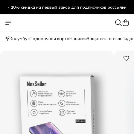
- 10% скидка на первый заказ для подписчиков рассылки
Колумбус
Подарочная карта
Новинки
Защитные стекла
Гидр